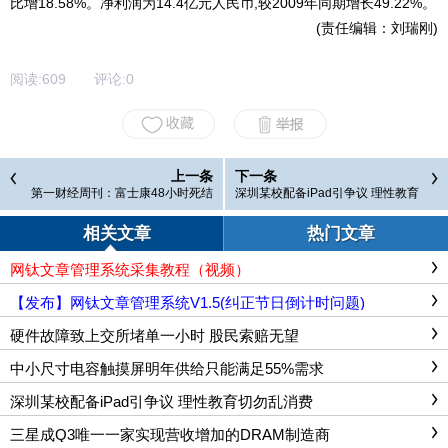
比增18.58%。净利润为14.4亿元人民币,较2009年同期增长49.22%。
(责任编辑：刘瑞刚)
阅读:
609
评论:
0
上一条
下一条
第一财经周刊：富士康48小时死结
深圳某校配备iPad引争议 理性教育
切勿乱消费
相关文章
热门文章
网钛文章管理系统采集教程（视频）
【发布】网钛文章管理系统V1.5(纠正节日倒计时问题)
硬件故障致上交所堵单一小时 股民索赔无望
中小尺寸电容触摸屏明年供给只能满足55%需求
深圳某校配备iPad引争议 理性教育切勿乱消费
三星成Q3唯一一家实现营收增加的DRAM制造商