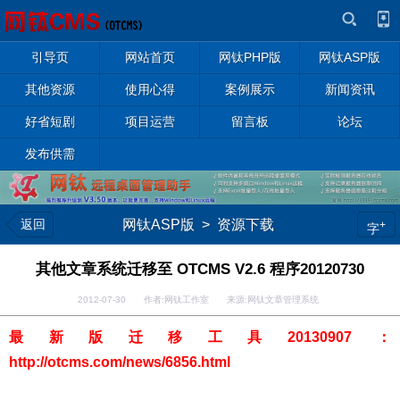
引导页
网站首页
网钛PHP版
网钛ASP版
其他资源
使用心得
案例展示
新闻资讯
好省短剧
项目运营
留言板
论坛
发布供需
返回
网钛ASP版
>
资源下载
+
字
其他文章系统迁移至 OTCMS V2.6 程序20120730
2012-07-30 作者:网钛工作室 来源:网钛文章管理系统
最新版迁移工具20130907：
http://otcms.com/news/6856.html