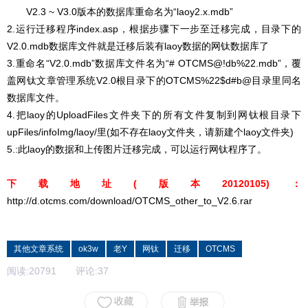
V2.3 ~ V3.0版本的数据库重命名为“laoy2.x.mdb”
2.运行迁移程序index.asp，根据步骤下一步至迁移完成，目录下的
V2.0.mdb数据库文件就是迁移后装有laoy数据的网钛数据库了
3.重命名“V2.0.mdb”数据库文件名为“#
OTCMS@!db%22.mdb
”，覆
盖网钛文章管理系统V2.0根目录下的OTCMS%22$d#b@目录里同名
数据库文件。
4.把laoy的UploadFiles文件夹下的所有文件复制到网钛根目录下
upFiles/infoImg/laoy/里(如不存在laoy文件夹，请新建个laoy文件夹)
5.:此laoy的数据和上传图片迁移完成，可以运行网钛程序了。
下载地址(版本20120105)：
http://d.otcms.com/download/OTCMS_other_to_V2.6.rar
其他文章系统
ok3w
老Y
网钛
迁移
OTCMS
阅读:
20791
评论:
37