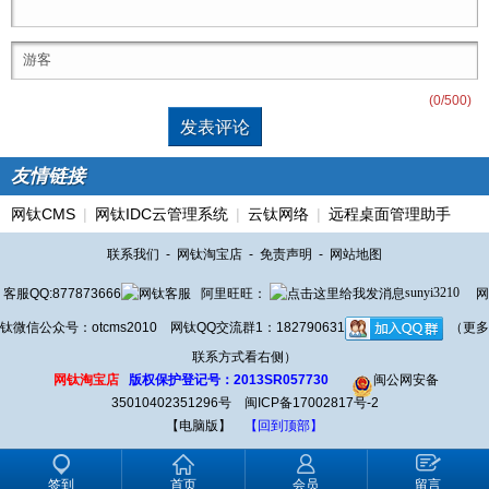
(
0
/500)
友情链接
网钛CMS
|
网钛IDC云管理系统
|
云钛网络
|
远程桌面管理助手
联系我们
-
网钛淘宝店
-
免责声明
-
网站地图
客服QQ:877873666
阿里旺旺：
sunyi3210
网
钛微信公众号：otcms2010 网钛QQ交流群1：182790631
（更多
联系方式看右侧）
网钛淘宝店
版权保护登记号：2013SR057730
闽公网安备
35010402351296号
闽ICP备17002817号-2
【电脑版】
【回到顶部】
签到
首页
会员
留言