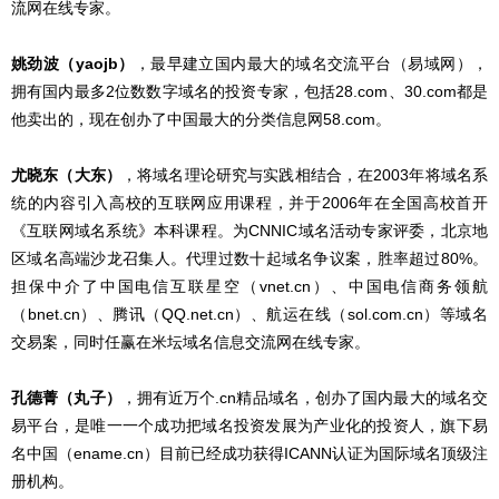
流网在线专家。
姚劲波（yaojb）
，最早建立国内最大的域名交流平台（易域网），
拥有国内最多2位数数字域名的投资专家，包括28.com、30.com都是
他卖出的，现在创办了中国最大的分类信息网58.com。
尤晓东（大东）
，将域名理论研究与实践相结合，在2003年将域名系
统的内容引入高校的互联网应用课程，并于2006年在全国高校首开
《互联网域名系统》本科课程。为CNNIC域名活动专家评委，北京地
区域名高端沙龙召集人。代理过数十起域名争议案，胜率超过80%。
担保中介了中国电信互联星空（vnet.cn）、中国电信商务领航
（bnet.cn）、腾讯（QQ.net.cn）、航运在线（sol.com.cn）等域名
交易案，同时任赢在米坛域名信息交流网在线专家。
孔德菁（丸子）
，拥有近万个.cn精品域名，创办了国内最大的域名交
易平台，是唯一一个成功把域名投资发展为产业化的投资人，旗下易
名中国（ename.cn）目前已经成功获得ICANN认证为国际域名顶级注
册机构。