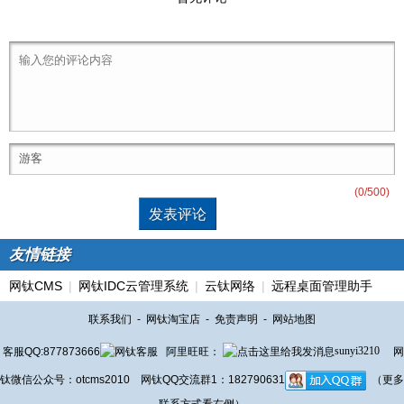
(
0
/500)
友情链接
网钛CMS
|
网钛IDC云管理系统
|
云钛网络
|
远程桌面管理助手
联系我们
-
网钛淘宝店
-
免责声明
-
网站地图
客服QQ:877873666
阿里旺旺：
sunyi3210
网
钛微信公众号：otcms2010 网钛QQ交流群1：182790631
（更多