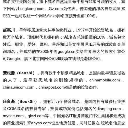
域名卖往美国公司，旗下域名自然流量每年都有非常可观的收入，旗
下网站以xingkong.com、Gz.com为代表。传闻他的域名自然流量累
积在一起可以让一个网站Alexa排名直接升至前100名。
赵惠川
，早年移居加拿大从事传统行业，1997年开始投资域名，拥有
数万个域名。顶峰时代其拥有的.cn域名占总注册量的10%，域名包含
姓氏、职业、爱好、属相、星座和以英文字母I和E开头的优质白金单
词域名，并成功的在2005年将google.cn卖给世界最大的搜索引擎公
司Google。旗下北京国网公司和联动在线都是老牌公司。
龚根源（tianshi）
，拥有数千个顶级精品域名，是国内最早留意域名
的人了，最早获悉域名的删除规律的，chinamobile.com，
chinaunicom.com，chinapost.com都是他的投资杰作。
庄良基（BookSir）
，拥有近万个拼音域名，是国内拥有最多行业拼
音COM域名的投资专家，投资成功案例包括知名的dianping.com，
mysee.com，qiezi.com等，中国知名IT服务商厦门书生集团和最成功
的商业搜索引擎anyso.com也是他所创建，同时任赢在 坛域名信息交