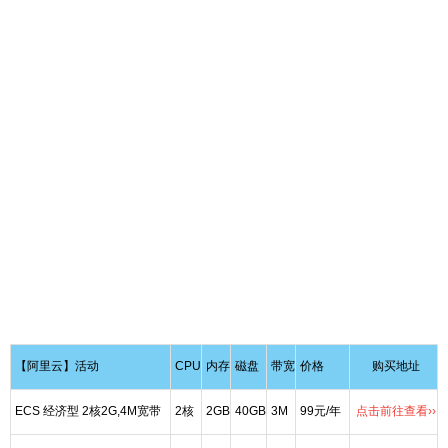
【阿里云】活动
CPU
内存
磁盘
带宽
价格
购买地址
ECS 经济型 2核2G,4M宽带
2核
2GB
40GB
3M
99元/年
点击前往查看››