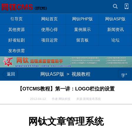
引导页
网站首页
网钛PHP版
网钛ASP版
其他资源
使用心得
案例展示
新闻资讯
好省短剧
项目运营
留言板
论坛
发布供需
返回
网钛ASP版
>
视频教程
+
字
【OTCMS教程】第一讲：LOGO栏位的设置
2012-04-12 作者:网钛科技 来源:新闻发布系统
网钛文章管理系统