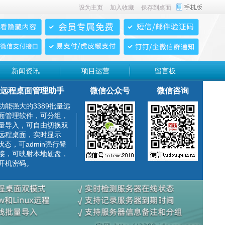
设为主页
加入收藏
保存到桌面
新闻资讯
项目运营
留言板
远程桌面管理助手
微信公众号
微信咨询
功能强大的3389批量远
面管理软件，可分组，
量导入，可自由切换双
远程桌面，实时显示
g状态，可admin强行登
接，可映射本地硬盘，
开机密码。