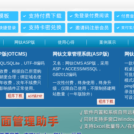
网钛ASP版
使用心得
案例展示
P版(OTCMS)
网钛文章管理系统(ASP版)
网钛
QL/SQLite，UTF-8编码
又名：网钛CMS ASP版，采用
一款
ASP + ACCESS/MSSQL，
程桌
收费，根据自己所需购
GB2012编码
可批
销更合理；绑定域名使
模式
年收费，次年不续费只
一次性付费，终身使用，终身升
pin
影响插件正常使用。
级，仅限自己使用，不限制搭建网
录连
站数量（一年版除外）
可设