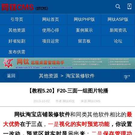
引导页
网站首页
网钛PHP版
网钛ASP版
其他资源
使用心得
案例展示
新闻资讯
好省短剧
项目运营
留言板
论坛
发布供需
返回
其他资源
>
淘宝装修软件
+
字
【教程5.20】F20-三面一组图片轮播
2013-10-02 作者:网钛科技 来源:网钛CMS
网钛淘宝店铺装修软件
和同类其他软件相比的
最
大优势
在于三点
，
一是
视化的实时预览功能
，你设置
一改动，预览区就实时显示出来
；
二是
保存管理功