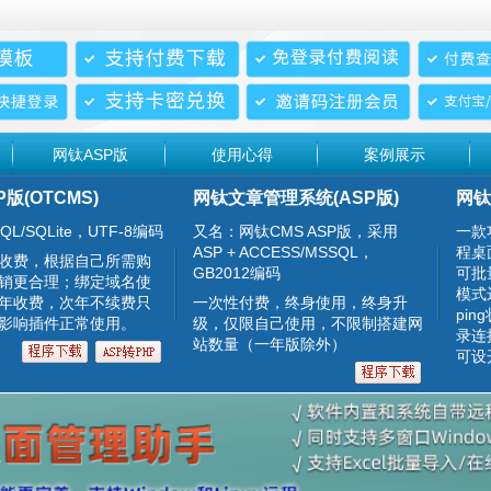
网钛ASP版
使用心得
案例展示
P版(OTCMS)
网钛文章管理系统(ASP版)
网钛
QL/SQLite，UTF-8编码
又名：网钛CMS ASP版，采用
一款
ASP + ACCESS/MSSQL，
程桌
收费，根据自己所需购
GB2012编码
可批
销更合理；绑定域名使
模式
年收费，次年不续费只
一次性付费，终身使用，终身升
pin
影响插件正常使用。
级，仅限自己使用，不限制搭建网
录连
站数量（一年版除外）
可设