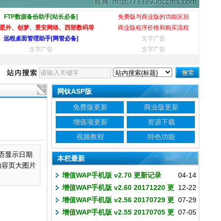
FTP数据备份助手[站长必备]
免费版与商业版的功能区别
星外、创梦、景安网络、西部数码等
商业版程序价格和购买流程
远程桌面管理助手[网管必备]
文字广告
文字广告
文字广告
网钛ASP版
免费版更新
商业版更新
增值项更新
资源下载
视频教程
特色功能
是否显示日期
本栏最新
内容页大图片
增值WAP手机版 v2.70 更新记录
04-14
增值WAP手机版 v2.60 20171220 更
12-22
（ASP版）
增值WAP手机版 v2.56 20170729 更
07-29
新记录
增值WAP手机版 v2.55 20170705 更
07-05
新记录