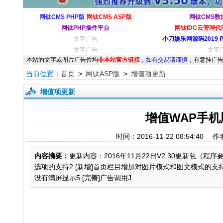
网钛CMS PHP版
网钛CMS ASP版
网钛CMS数
网钛PHP插件平台
网钛IDC云管理代理
文字广告
小刀娱乐网源码2019 
文字广告
文字
本站的文字或图片广告位均
非本站官方链接
，
如有交易请谨慎
，有意挂广告
当前位置：
首页
>
网钛ASP版
>
增值项更新
增值项更新
增值WAP手机版 
时间：2016-11-22 08:54
内容摘要：
更新内容：2016年11月22日V2.30更新包（程
选项的支持2.[新增]首页栏目增加对图片模式和图文模式的支持
没有满屏显示5.[完善]广告调用J...