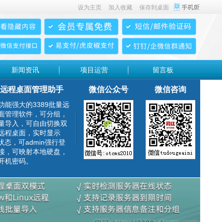
设为主页
加入收藏
保存到桌面
新闻资讯
项目运营
留言板
远程桌面管理助手
微信公众号
微信咨询
功能强大的3389批量远
面管理软件，可分组，
量导入，可自由切换双
远程桌面，实时显示
g状态，可admin强行登
接，可映射本地硬盘，
开机密码。