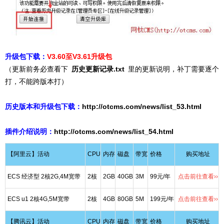
升级包下载：
V3.60至V3.61升级包
（更新前务必查看下
历史更新记录.txt
里的更新说明，补丁需要逐个
打，不能跨版本打）
历史版本和升级包下载：
http://otcms.com/news/list_53.html
插件介绍说明：
http://otcms.com/news/list_54
.html
【阿里云】活动
CPU
内存
磁盘
带宽
价格
购买地址
ECS 经济型 2核2G,4M宽带
2核
2GB
40GB
3M
99元/年
点击前往查看››
ECS u1 2核4G,5M宽带
2核
4GB
80GB
5M
199元/年
点击前往查看››
【腾讯云】活动
CPU
内存
磁盘
带宽
价格
购买地址