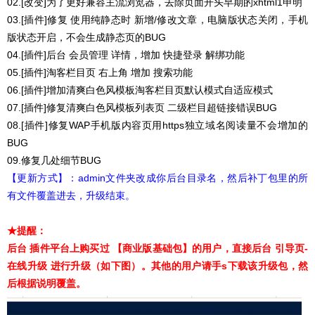
02.[改变]为了更好兼容主流浏览器，去除页面开头早期的xhtml1申明
03.[插件]修复 使用纯静态时 新增/修改文章，电脑版状态关闭，手机
版状态开启，不会生成静态页的BUG
04.[插件]后台 会员管理 详情，增加 快捷登录 解绑功能
05.[插件]淘客栏目页 右上角 增加 搜索功能
06.[插件]增加清爽白色风模板淘客栏目页默认模式自适应模式
07.[插件]修复清爽白色风模板列表页 二级栏目超链接错误BUG
08.[插件]修复WAP手机版内容页用https独立域名阅读量不会增加的
BUG
09.修复几处细节BUG
【更新方式】：admin文件夹改成你后台目录名，然后补丁包里的所
有文件覆盖进去，升级结束。
★提醒：
后台 插件平台上购买过 【商业版基础包】的用户，直接后台 引导页-
在线升级 进行升级（如下图）。其他的用户请手s下载该升级包，然
后根据说明覆盖
。