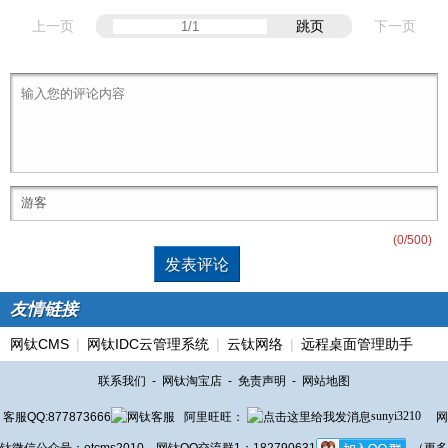
上一页
跳页
下一页
(
0
/500)
友情链接
网钛CMS
|
网钛IDC云管理系统
|
云钛网络
|
远程桌面管理助手
联系我们
-
网钛淘宝店
-
免责声明
-
网站地图
客服QQ:877873666
阿里旺旺：
sunyi3210
网