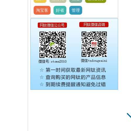
淘宝客
好省
管理