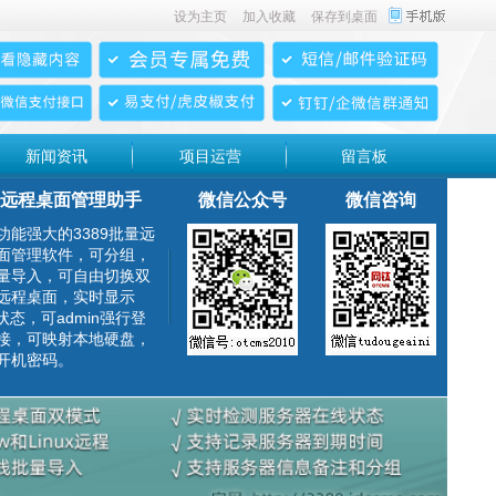
设为主页
加入收藏
保存到桌面
新闻资讯
项目运营
留言板
远程桌面管理助手
微信公众号
微信咨询
功能强大的3389批量远
面管理软件，可分组，
量导入，可自由切换双
远程桌面，实时显示
g状态，可admin强行登
接，可映射本地硬盘，
开机密码。