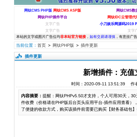
网钛CMS PHP版
网钛CMS ASP版
网钛CMS数
网钛PHP插件平台
网钛IDC云管理代理
文字广告
小刀娱乐网源码2019 
文字广告
文字
本站的文字或图片广告位均
非本站官方链接
，
如有交易请谨慎
，有意挂广告
当前位置：
首页
>
网钛PHP版
>
插件更新
插件更新
新增插件：充值
时间：2020-09-11 13:51
内容摘要：
提醒：网钛PHPv5.50才支持，个人可用30天
件收费（价格请在PHP版后台页头应用平台-插件应用查看
了便捷的收款方式，购买该插件前需要已购买【财务基础包】插