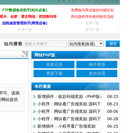
FTP数据备份助手[站长必备]
免费版与商业版的功能区别
星外、创梦、景安网络、西部数码等
商业版程序价格和购买流程
远程桌面管理助手[网管必备]
文字广告
文字广告
文字广告
网钛PHP版
更新记录
插件更新
资源下载
发布供需
本栏最新
传即可。该插
新增插件：收款码领奖励（PHP版）
08-23
读网站提供
小程序：网钛看广告领奖励 源码下
08-23
小程序：网钛看广告领奖励 源码下
08-06
载 v1.20
小程序：网钛看广告领奖励 源码下
06-28
载 v1.10
新增插件：小程序看广告领奖励
06-23
载 v1.00