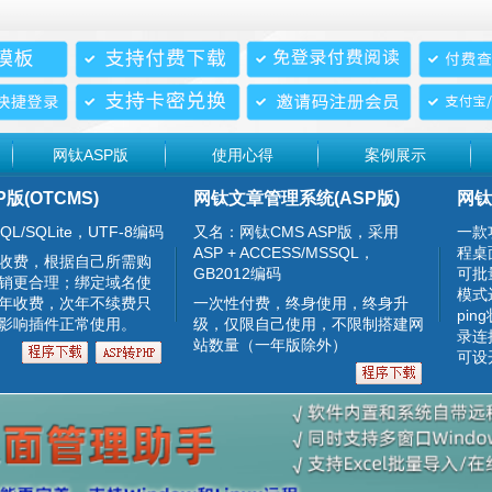
网钛ASP版
使用心得
案例展示
P版(OTCMS)
网钛文章管理系统(ASP版)
网钛
QL/SQLite，UTF-8编码
又名：网钛CMS ASP版，采用
一款
ASP + ACCESS/MSSQL，
程桌
收费，根据自己所需购
GB2012编码
可批
销更合理；绑定域名使
模式
年收费，次年不续费只
一次性付费，终身使用，终身升
pin
影响插件正常使用。
级，仅限自己使用，不限制搭建网
录连
站数量（一年版除外）
可设