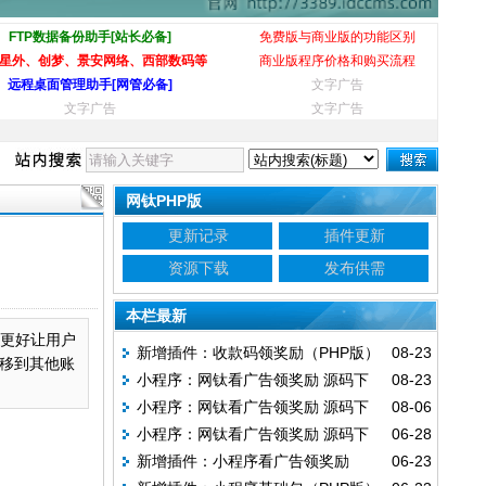
FTP数据备份助手[站长必备]
免费版与商业版的功能区别
星外、创梦、景安网络、西部数码等
商业版程序价格和购买流程
远程桌面管理助手[网管必备]
文字广告
文字广告
文字广告
网钛PHP版
更新记录
插件更新
资源下载
发布供需
本栏最新
以更好让用户
新增插件：收款码领奖励（PHP版）
08-23
移到其他账
小程序：网钛看广告领奖励 源码下
08-23
小程序：网钛看广告领奖励 源码下
08-06
载 v1.20
小程序：网钛看广告领奖励 源码下
06-28
载 v1.10
新增插件：小程序看广告领奖励
06-23
载 v1.00