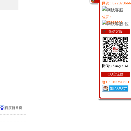
网钛：877873666
佐罗：
2487365593
微信客服
QQ交流群
群1：182790631
百度新首页