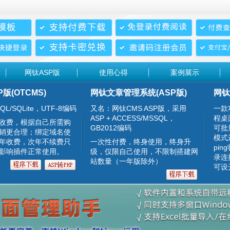
网钛ASP版
使用心得
案例展示
P版(OTCMS)
网钛文章管理系统(ASP版)
网钛
QL/SQLite，UTF-8编码
又名：网钛CMS ASP版，采用
一款
ASP + ACCESS/MSSQL，
程桌
收费，根据自己所需购
GB2012编码
可批
销更合理；绑定域名使
模式
年收费，次年不续费只
一次性付费，终身使用，终身升
pin
影响插件正常使用。
级，仅限自己使用，不限制搭建网
录连
站数量（一年版除外）
可设