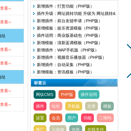
新增插件：打赏功能（PHP版）
查看››
插件升级：网址跳转功能 升级为 网址跳转&
新增插件：前台友链申请（PHP版）
聚合二维码
查看››
新增模板：娱乐资源模板（PHP版）
插件说明：商业版基础包（PHP版）
地址
新增模板：清新蓝调模板（PHP版）
查看››
新增插件：WAP手机版（PHP版）
新增插件：视频音乐播放器（PHP版）
查看››
新增插件：自动采集（PHP版）
新增模板：资讯模板（PHP版）
地址
标签云
查看››
网钛CMS
PHP版
插件说明
查看››
插件
站长
手机版
文章
模板
设置
会员
用户
功能
二维码
推广
云存储
信息
在线支付