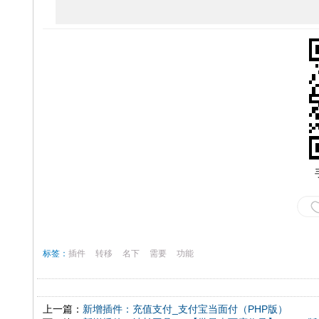
标签：
插件
转移
名下
需要
功能
上一篇：
新增插件：充值支付_支付宝当面付（PHP版）