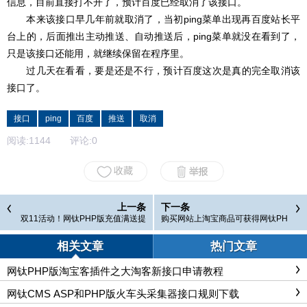
信息，目前直接打不开了，预计百度已经取消了该接口。
本来该接口早几年前就取消了，当初ping菜单出现再百度站长平
台上的，后面推出主动推送、自动推送后，ping菜单就没在看到了，
只是该接口还能用，就继续保留在程序里。
过几天在看看，要是还是不行，预计百度这次是真的完全取消该
接口了。
接口
ping
百度
推送
取消
阅读:
1144
评论:
0
上一条
下一条
双11活动！网钛PHP版充值满送提
购买网站上淘宝商品可获得网钛PH
升50%【活动结束】
P插件平台余额
相关文章
热门文章
网钛PHP版淘宝客插件之大淘客新接口申请教程
网钛CMS ASP和PHP版火车头采集器接口规则下载