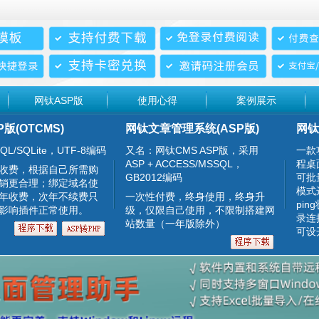
网钛ASP版
使用心得
案例展示
P版(OTCMS)
网钛文章管理系统(ASP版)
网钛
QL/SQLite，UTF-8编码
又名：网钛CMS ASP版，采用
一款
ASP + ACCESS/MSSQL，
程桌
收费，根据自己所需购
GB2012编码
可批
销更合理；绑定域名使
模式
年收费，次年不续费只
一次性付费，终身使用，终身升
pin
影响插件正常使用。
级，仅限自己使用，不限制搭建网
录连
站数量（一年版除外）
可设