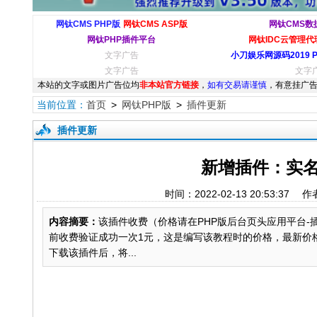
网钛CMS PHP版
网钛CMS ASP版
网钛CMS数
网钛PHP插件平台
网钛IDC云管理代理
文字广告
小刀娱乐网源码2019 
文字广告
文字
本站的文字或图片广告位均
非本站官方链接
，
如有交易请谨慎
，有意挂广告
当前位置：
首页
>
网钛PHP版
>
插件更新
插件更新
新增插件：实名
时间：2022-02-13 20:53
内容摘要：
该插件收费（价格请在PHP版后台页头应用平台-
前收费验证成功一次1元，这是编写该教程时的价格，最新价格看支付宝文档http
下载该插件后，将...