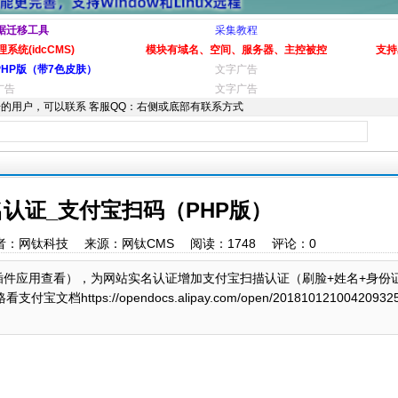
据迁移工具
采集教程
系统(idcCMS)
模块有域名、空间、服务器、主控被控
支持
PHP版（带7色皮肤）
文字广告
广告
文字广告
的用户，可以联系 客服QQ：右侧或底部有联系方式
认证_支付宝扫码（PHP版）
:37 作者：网钛科技 来源：网钛CMS 阅读：
1748
评论：
0
插件应用查看），为网站实名认证增加支付宝扫描认证（刷脸+姓名+身份
s://opendocs.alipay.com/open/20181012100420932