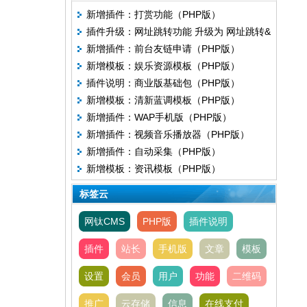
新增插件：打赏功能（PHP版）
插件升级：网址跳转功能 升级为 网址跳转&
新增插件：前台友链申请（PHP版）
聚合二维码
新增模板：娱乐资源模板（PHP版）
插件说明：商业版基础包（PHP版）
新增模板：清新蓝调模板（PHP版）
新增插件：WAP手机版（PHP版）
新增插件：视频音乐播放器（PHP版）
新增插件：自动采集（PHP版）
新增模板：资讯模板（PHP版）
标签云
网钛CMS
PHP版
插件说明
插件
站长
手机版
文章
模板
设置
会员
用户
功能
二维码
推广
云存储
信息
在线支付