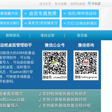
设为主页
加入收藏
保存到桌面
新闻资讯
项目运营
留言板
远程桌面管理助手
微信公众号
微信咨询
功能强大的3389批量远
面管理软件，可分组，
量导入，可自由切换双
远程桌面，实时显示
g状态，可admin强行登
接，可映射本地硬盘，
开机密码。