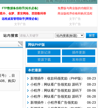
FTP数据备份助手[站长必备]
免费版与商业版的功能区别
星外、创梦、景安网络、西部数码等
商业版程序价格和购买流程
远程桌面管理助手[网管必备]
文字广告
文字广告
文字广告
网钛PHP版
更新记录
插件更新
资源下载
发布供需
本栏最新
证号），目
新增插件：收款码领奖励（PHP版）
08-23
508。购买/
小程序：网钛看广告领奖励 源码下
08-23
小程序：网钛看广告领奖励 源码下
08-06
载 v1.20
小程序：网钛看广告领奖励 源码下
06-28
载 v1.10
新增插件：小程序看广告领奖励
06-23
载 v1.00