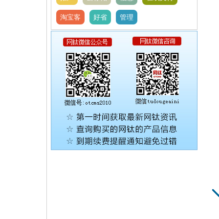
淘宝客
好省
管理