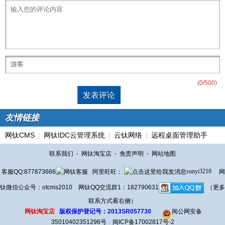
(
0
/500)
友情链接
网钛CMS
|
网钛IDC云管理系统
|
云钛网络
|
远程桌面管理助手
联系我们
-
网钛淘宝店
-
免责声明
-
网站地图
客服QQ:877873666
阿里旺旺：
sunyi3210
网
钛微信公众号：otcms2010 网钛QQ交流群1：182790631
（更多
联系方式看右侧）
网钛淘宝店
版权保护登记号：2013SR057730
闽公网安备
35010402351296号
闽ICP备17002817号-2