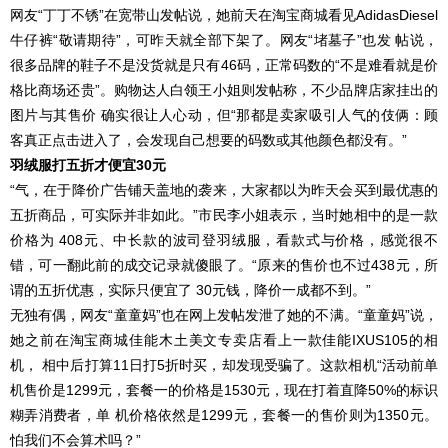
网友“丁丁不锈”在宽带山发帖说，她前天在
淘宝
商城看见AdidasDiesel
牛仔裤“敬请期待”，可昨天就全部下架了。网友“堵墓子”也发 帖说，
很多品牌的鞋子不是没货就是只有46码，正常码数的“不是难看就是价
格比商场还贵”。购物达人白领王小姐则发帖称，不少品牌店家挂出的
图片与其售价 确实很让人心动，但“那都是卖家吸引人气的伎俩：顾
客真正点击进入了，会发现自己想要的码数或其他颜色都没有。”
羽绒服打五折才便宜30元
“气，在于降价广告铺天盖地的袭来，大家都以为昨天会买到最优惠的
五折商品，可实际并非如此。”市民李小姐表示，当时她相中的是一款
价格为 408元、中长款的波司登羽绒服，看款式与价格，感觉很不
错，可一翻此前的成交记录就傻眼了。“原来的售价也不过438元，所
谓的五折优惠，实际只便宜了 30元钱，降价一成都不到。”
无独有偶，网友“童童妈”也在网上发帖发泄了她的不满。“童童妈”说，
她之前在淘宝商城佳能木土美文专卖店看上一款佳能IXUS105的相
机， 相中后打算11日打5折时买，却发现受骗了。这款相机“活动前单
机售价是1299元，套餐一的价格是1530元，现在打着直降50%的标识
糊弄消费者，单 机价格依然是1299元，套餐一的售价则为1350元。
怕我们不会算术吗？”