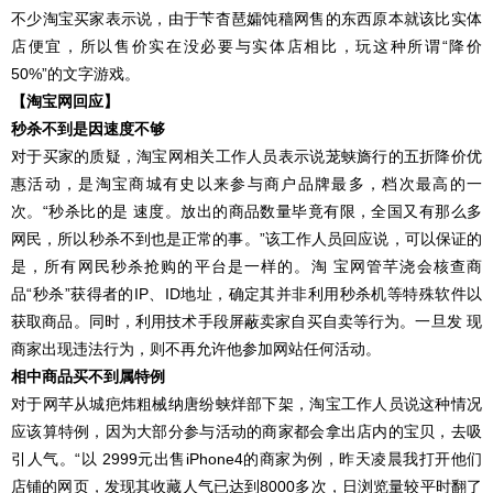
不少淘宝买家表示说，由于苄杳琶孀饨穑网售的东西原本就该比实体
店便宜，所以售价实在没必要与实体店相比，玩这种所谓“降价
50%”的文字游戏。
【淘宝网回应】
秒杀不到是因速度不够
对于买家的质疑，淘宝网相关工作人员表示说茏蛱旖行的五折降价优
惠活动，是淘宝商城有史以来参与商户品牌最多，档次最高的一
次。“秒杀比的是 速度。放出的商品数量毕竟有限，全国又有那么多
网民，所以秒杀不到也是正常的事。”该工作人员回应说，可以保证的
是，所有网民秒杀抢购的平台是一样的。淘 宝网管芊浇会核查商
品“秒杀”获得者的IP、ID地址，确定其并非利用秒杀机等特殊软件以
获取商品。同时，利用技术手段屏蔽卖家自买自卖等行为。一旦发 现
商家出现违法行为，则不再允许他参加网站任何活动。
相中商品买不到属特例
对于网芊从城疤炜粗械纳唐纷蛱烊部下架，淘宝工作人员说这种情况
应该算特例，因为大部分参与活动的商家都会拿出店内的宝贝，去吸
引人气。“以 2999元出售iPhone4的商家为例，昨天凌晨我打开他们
店铺的网页，发现其收藏人气已达到8000多次，日浏览量较平时翻了