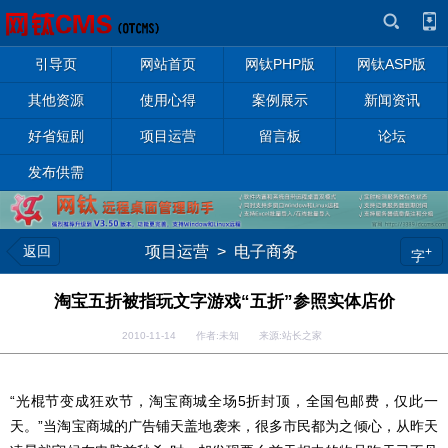
引导页
网站首页
网钛PHP版
网钛ASP版
其他资源
使用心得
案例展示
新闻资讯
好省短剧
项目运营
留言板
论坛
发布供需
返回
项目运营
>
电子商务
+
字
淘宝五折被指玩文字游戏“五折”参照实体店价
2010-11-14 作者:未知 来源:站长之家
“光棍节变成狂欢节，淘宝商城全场5折封顶，全国包邮费，仅此一
天。”当淘宝商城的广告铺天盖地袭来，很多市民都为之倾心，从昨天