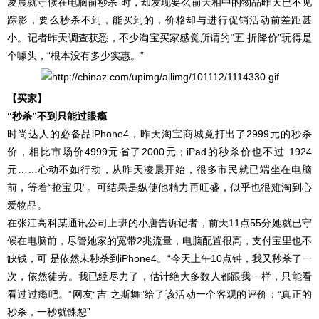
凌晨就守候在电脑前秒杀 时，却发现要么前天相中的物品昨天已不见
踪影，要么秒杀不到，能买到的，价格却与进行促销活动前差距甚
小。记者昨天调查获悉，不少淘宝买家感觉所谓的“五 折降价”玩得是
个噱头，“根本没有多少实惠。”
【买家】
“秒杀”不到只能过眼瘾
时尚达人的必备品iPhone4，昨天淘宝商城竟打出了2999元的秒杀
价，相比市场价4999元省了2000元；iPad的秒杀价也不过 1924
元……心动不如行动，从昨天凌晨开始，很多市民就已端坐在电脑
前，等着“抢宝贝”。可结果是纵使他精力再旺盛，似乎也很难淘到心
爱物品。
在张江高科某通讯公司上班的小唐告诉记者，前天11点55分她就已守
候在电脑前，尽管她家的宽带2兆流量，电脑配置很高，支付宝里也不
缺钱，可 是依然未秒杀到iPhone4。“今天上午10点钟，我又秒杀了一
次，依然徒劳。我已经尽力了，估计绝大多数人都跟我一样，只能看
看过过瘾吧。”网友“吉 之斯舞”给了该活动一个客观的评价：“真正的
秒杀，一秒就髁恕”