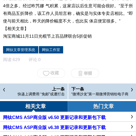
4倍之多。经过昨艿娜 气积累，这家店以后生意可能会很好。”至于所
有商品五折降价，该工作人员坦言称，确实是与实体专卖店相比。“即
使与前天相比，昨天的降价幅度不大，也比实 体店便宜很多。”
【相关文章】
淘宝商城11月11日光棍节上百品牌联合5折促销
网钛文章管理系统
网钛工作室
阅读:
629
评论:
0
上一条
下一条
快递上调费用 “免邮”或遭打击
“微博沙龙”第一期微博营销给电子商
务带来的价值
相关文章
热门文章
网钛CMS ASP商业版 v6.50 更新记录和更新包下载
网钛CMS ASP商业版 v6.38 更新记录和更新包下载