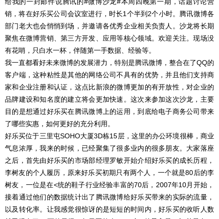
给我的一封邮件说腾讯的#微博沙龙#本周四晚第一期，话题讨论营
销，将在好乐买公司会议室进行，时长1个半到2个小时。腾讯微博各
部门老大也会悄悄到场，并邀请各优秀企业相关负责人。沙龙将长期
聚焦在微博营销、第三方开发、应用等核心领域。欢迎关注。现场没
有花哨，只白水一杯，伴随第一手数据、经验等。
我一直都看好未来微博的发展潜力，特别是腾讯微博，整合在了QQ的
客户端，这种粘性是其他的网络公司不具有的优势，并且他们支持商
家和企业注册和认证，这点比新浪的微博更加的有开放性，对企业的
品牌建设和知名度的建立将会更加快速。这次来参加这次沙龙，主要
目的是想通过好乐买在腾讯微博上的运用，到底给电子商务公司带来
了哪些实惠，如何更好的充分利用。
好乐买位于三里屯SOHO大厦3D栋15层，这里的办公环境很棒，商业
气息浓厚，我来的时候，已经聚集了很多业内的很多朋友。大家落座
之后，首先由好乐买的市场部经理罗敏开始介绍好乐买的成长历程，
李树友的个人履历，原来好乐买初期只有两个人，一个就是80后的李
树友，一位是在<统的鞋子行业经验丰富的70后，2007年10月开始，
接着通过他们的数据统计出了腾讯微博给好乐买带来的实际的流量，
以及转化率。让我感觉很惊讶的是短短的时间内，好乐买的收听人数