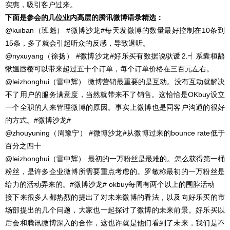
实惠，吸引客户过来。
下面是参会的几位业内高层的腾讯微博语录精选：
@kuiban（班魁） #微博沙龙#每天发微博的数量最好控制在10条到
15条，多了就会引起听众的反感，导致退听。
@nyxuyang（徐扬） #微博沙龙#好乐买有数据说驮谖⒉┥系囊桓龉
愀媪唇樱可以带来超过五十个订单，每个订单价格在三百元左右。
@leizhonghui（雷中辉） 微博营销最重要的是互动。没有互动就解决
不了用户的服务满意度，当然就带来不了销售。这恰恰是OKbuy设立
一个全职的人来管理微博的原因。事实上微博也是同客户沟通的很好
的方式。#微博沙龙#
@zhouyuning（周豫宁） #微博沙龙#从微博过来的bounce rate低于
百分之四十
@leizhonghui（雷中辉） 最初的一万粉丝是最难的。怎么获得第一桶
粉丝，是许多企业微博所需要重点考虑的。罗敏称最初的一万粉丝是
给力的活动弄来的。#微博沙龙# okbuy每周有两个以上的围脖活动
接下来很多人都热烈的提出了对未来微博的看法，以及向好乐买的市
场部提出的几个问题，大家也一起探讨了微博的未来前景。好乐买以
后会和腾讯微博深入的合作，这也许就是他们看到了未来，我们是不