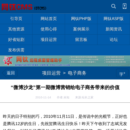
引导页
网站首页
网钛PHP版
网钛ASP版
其他资源
使用心得
案例展示
新闻资讯
好省短剧
项目运营
留言板
论坛
发布供需
返回
项目运营
>
电子商务
+
字
“微博沙龙”第一期微博营销给电子商务带来的价值
2010-11-14 作者:未知 来源:站长之家
昨天的日子特别的巧，2010年11月11日，是传说中的光棍节，正好也
是腾讯12岁的生日，先祝贺腾讯生日快乐！昨天下午收到了志斌兄发