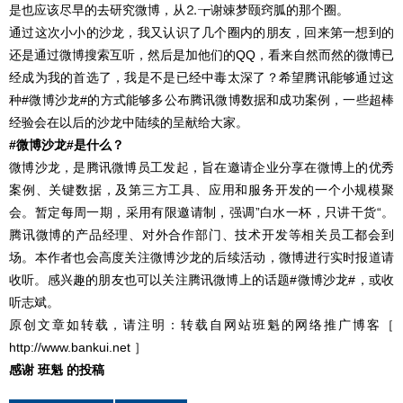
是也应该尽早的去研究微博，从⒉┲谢竦梦颐窍胍的那个圈。
通过这次小小的沙龙，我又认识了几个圈内的朋友，回来第一想到的
还是通过微博搜索互听，然后是加他们的QQ，看来自然而然的微博已
经成为我的首选了，我是不是已经中毒太深了？希望腾讯能够通过这
种#微博沙龙#的方式能够多公布腾讯微博数据和成功案例，一些超棒
经验会在以后的沙龙中陆续的呈献给大家。
#微博沙龙#是什么？
微博沙龙，是腾讯微博员工发起，旨在邀请企业分享在微博上的优秀
案例、关键数据，及第三方工具、应用和服务开发的一个小规模聚
会。暂定每周一期，采用有限邀请制，强调”白水一杯，只讲干货“。
腾讯微博的产品经理、对外合作部门、技术开发等相关员工都会到
场。本作者也会高度关注微博沙龙的后续活动，微博进行实时报道请
收听。感兴趣的朋友也可以关注腾讯微博上的话题#微博沙龙#，或收
听志斌。
原创文章如转载，请注明：转载自网站班魁的网络推广博客［
http://www.bankui.net
］
感谢
班魁
的投稿