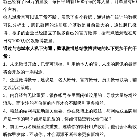
就已经有了54万的量级，每日平均有1500个ip的导入量，订单量有50
个左右。
徐志斌发言可以说干货不断，展示了多个数据，通过他们统计的数据
可以分析出，腾讯微博的注册账户基数是目前最大的，通过腾讯微
博，很多的企业已经建立了很多自己的官方微博，据志斌透漏现在每
日有1000万的发微博数量。
通过与志斌本人私下沟通，腾讯微博总结微博营销的以下更加干的干
货：
1、未来微博开放，已无可阻挡。引用他本人的话，未来的腾讯的微博
将会开放的一塌糊涂。
2、企业微博帐号，建议是：名人帐号、官方帐号、员工帐号联动，辅
之以活动策略。
3、内容经营无比重要，很多帐号在里面闲扯没用的，导致大量好粉丝
流失。而专注的有价值的内容才会不断吸引更多粉丝。
4、粉丝的结网与互动至关重要。你在微博上的粉丝，与网站或品牌用
户是一体的吗？如果是割裂的，你如何指望转化他们呢？
5、前面一万名粉丝至关重要。邀请你的铁杆用户收听，他们会不断收
听你甲发你，互动你，才会源源不断带来更多新粉丝。