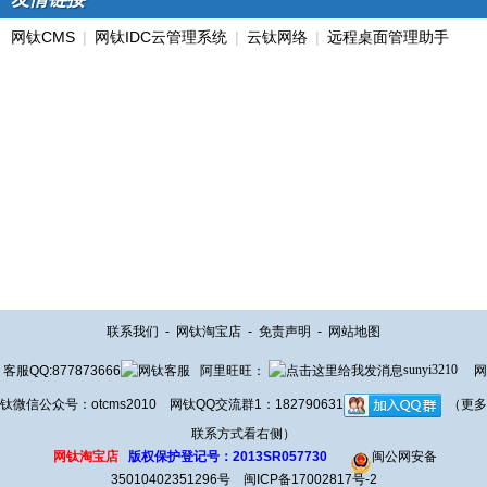
网钛CMS
|
网钛IDC云管理系统
|
云钛网络
|
远程桌面管理助手
联系我们
-
网钛淘宝店
-
免责声明
-
网站地图
客服QQ:877873666
阿里旺旺：
sunyi3210
网
钛微信公众号：otcms2010 网钛QQ交流群1：182790631
（更多
联系方式看右侧）
网钛淘宝店
版权保护登记号：2013SR057730
闽公网安备
35010402351296号
闽ICP备17002817号-2