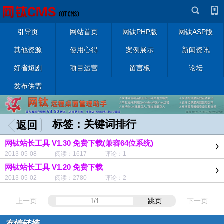
引导页
网站首页
网钛PHP版
网钛ASP版
其他资源
使用心得
案例展示
新闻资讯
好省短剧
项目运营
留言板
论坛
发布供需
标签：关键词排行
返回
网钛站长工具 V1.30 免费下载(兼容64位系统)
2013-05-08 阅读：1617 评论：1
网钛站长工具 V1.20 免费下载
2013-05-02 阅读：2780 评论：2
上一页
跳页
下一页
友情链接