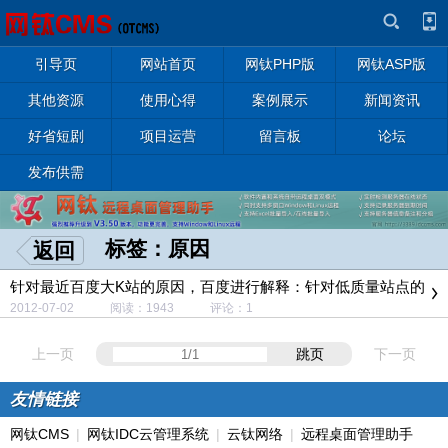
引导页
网站首页
网钛PHP版
网钛ASP版
其他资源
使用心得
案例展示
新闻资讯
好省短剧
项目运营
留言板
论坛
发布供需
标签：原因
返回
针对最近百度大K站的原因，百度进行解释：针对低质量站点的
措施已经生效
2012-07-02 阅读：1943 评论：1
上一页
跳页
下一页
友情链接
网钛CMS
|
网钛IDC云管理系统
|
云钛网络
|
远程桌面管理助手