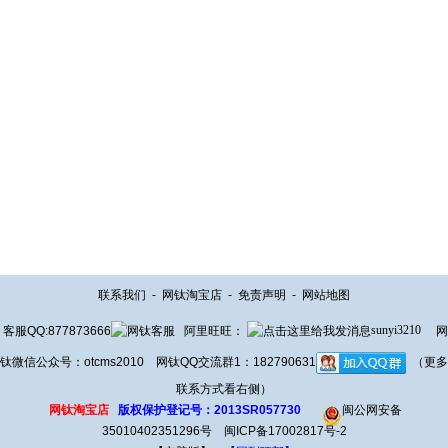
联系我们
-
网钛淘宝店
-
免责声明
-
网站地图
客服QQ:877873666
阿里旺旺：
sunyi3210
网
钛微信公众号：otcms2010 网钛QQ交流群1：182790631
（更多
联系方式看右侧）
网钛淘宝店
版权保护登记号：2013SR057730
闽公网安备
35010402351296号
闽ICP备17002817号-2