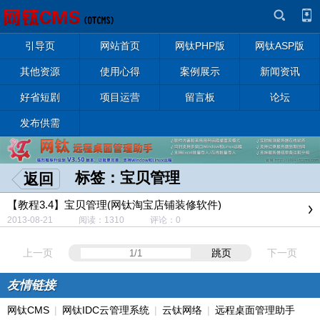
引导页
网站首页
网钛PHP版
网钛ASP版
其他资源
使用心得
案例展示
新闻资讯
好省短剧
项目运营
留言板
论坛
发布供需
标签：宝贝管理
返回
【教程3.4】宝贝管理(网钛淘宝店铺装修软件)
2013-08-21 阅读：1310 评论：0
上一页
跳页
下一页
友情链接
网钛CMS
|
网钛IDC云管理系统
|
云钛网络
|
远程桌面管理助手