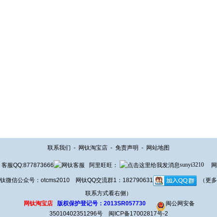
联系我们
-
网钛淘宝店
-
免责声明
-
网站地图
客服QQ:877873666
阿里旺旺：
sunyi3210
网
钛微信公众号：otcms2010 网钛QQ交流群1：182790631
（更多
联系方式看右侧）
网钛淘宝店
版权保护登记号：2013SR057730
闽公网安备
35010402351296号
闽ICP备17002817号-2