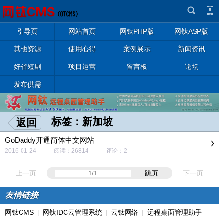
引导页
网站首页
网钛PHP版
网钛ASP版
其他资源
使用心得
案例展示
新闻资讯
好省短剧
项目运营
留言板
论坛
发布供需
标签：新加坡
返回
GoDaddy开通简体中文网站
2016-01-24 阅读：26814 评论：2
上一页
跳页
下一页
友情链接
网钛CMS
|
网钛IDC云管理系统
|
云钛网络
|
远程桌面管理助手