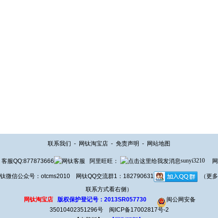
联系我们
-
网钛淘宝店
-
免责声明
-
网站地图
客服QQ:877873666
阿里旺旺：
sunyi3210
网
钛微信公众号：otcms2010 网钛QQ交流群1：182790631
（更多
联系方式看右侧）
网钛淘宝店
版权保护登记号：2013SR057730
闽公网安备
35010402351296号
闽ICP备17002817号-2