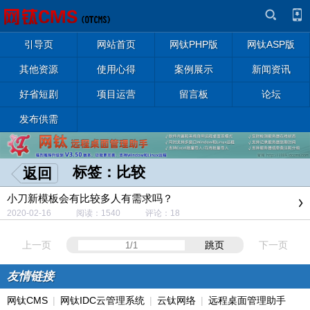
引导页
网站首页
网钛PHP版
网钛ASP版
其他资源
使用心得
案例展示
新闻资讯
好省短剧
项目运营
留言板
论坛
发布供需
标签：比较
返回
小刀新模板会有比较多人有需求吗？
2020-02-16 阅读：1540 评论：18
上一页
跳页
下一页
友情链接
网钛CMS
|
网钛IDC云管理系统
|
云钛网络
|
远程桌面管理助手