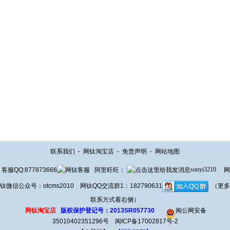
联系我们
-
网钛淘宝店
-
免责声明
-
网站地图
客服QQ:877873666
阿里旺旺：
sunyi3210
网
钛微信公众号：otcms2010 网钛QQ交流群1：182790631
（更多
联系方式看右侧）
网钛淘宝店
版权保护登记号：2013SR057730
闽公网安备
35010402351296号
闽ICP备17002817号-2