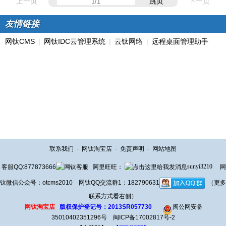
上一页
跳页
下一页
友情链接
网钛CMS
|
网钛IDC云管理系统
|
云钛网络
|
远程桌面管理助手
联系我们
-
网钛淘宝店
-
免责声明
-
网站地图
客服QQ:877873666
阿里旺旺：
sunyi3210
网
钛微信公众号：otcms2010 网钛QQ交流群1：182790631
（更多
联系方式看右侧）
网钛淘宝店
版权保护登记号：2013SR057730
闽公网安备
35010402351296号
闽ICP备17002817号-2