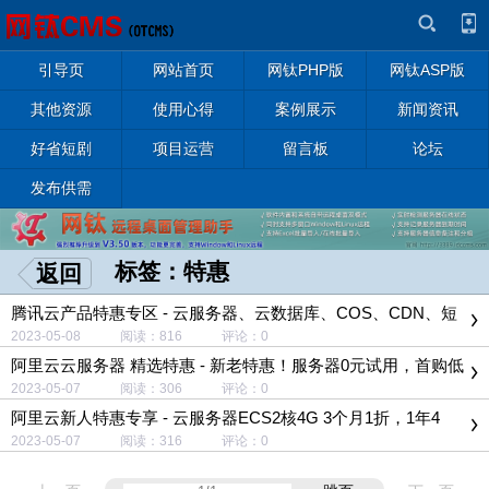
引导页
网站首页
网钛PHP版
网钛ASP版
其他资源
使用心得
案例展示
新闻资讯
好省短剧
项目运营
留言板
论坛
发布供需
标签：特惠
返回
腾讯云产品特惠专区 - 云服务器、云数据库、COS、CDN、短
信等云产品特惠热卖中
2023-05-08 阅读：816 评论：0
阿里云云服务器 精选特惠 - 新老特惠！服务器0元试用，首购低
至0.9元/月起
2023-05-07 阅读：306 评论：0
阿里云新人特惠专享 - 云服务器ECS2核4G 3个月1折，1年4
折。领取上云大礼包单笔最高立减1500元
2023-05-07 阅读：316 评论：0