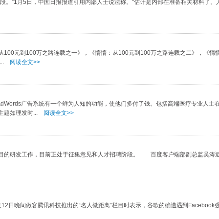
。”1月5日，中国日报报道引用内部人士说法称。“估计是内部在准备相关材料了。
元到100万之路连载之一》，《惰惰：从100元到100万之路连载之二》，《惰惰
..
阅读全文>>
Words广告系统有一个鲜为人知的功能，使他们多付了钱。包括高端医疗专业人士
题如理发时...
阅读全文>>
项目的研发工作，目前正处于征集意见和人才招聘阶段。 百度客户端部副总监吴涛
2日晚间做客腾讯科技推出的“名人微距离”栏目时表示，谷歌的确遭遇到Facebook