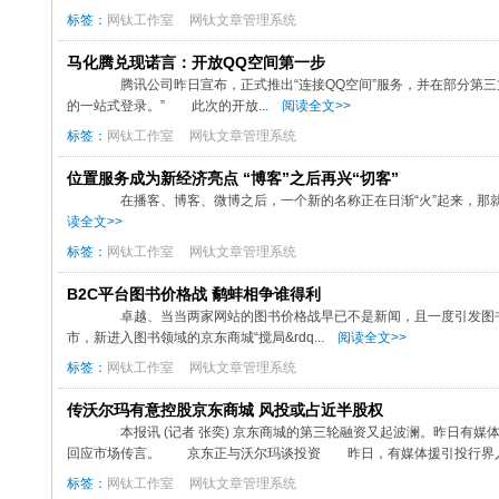
标签：
网钛工作室
网钛文章管理系统
马化腾兑现诺言：开放QQ空间第一步
腾讯公司昨日宣布，正式推出“连接QQ空间”服务，并在部分第三
的一站式登录。” 此次的开放...
阅读全文>>
标签：
网钛工作室
网钛文章管理系统
位置服务成为新经济亮点 “博客”之后再兴“切客”
在播客、博客、微博之后，一个新的名称正在日渐“火”起来，那就是“切
读全文>>
标签：
网钛工作室
网钛文章管理系统
B2C平台图书价格战 鹬蚌相争谁得利
卓越、当当两家网站的图书价格战早已不是新闻，且一度引发图书业界
市，新进入图书领域的京东商城“搅局&rdq...
阅读全文>>
标签：
网钛工作室
网钛文章管理系统
传沃尔玛有意控股京东商城 风投或占近半股权
本报讯 (记者 张奕) 京东商城的第三轮融资又起波澜。昨日有媒
回应市场传言。 京东正与沃尔玛谈投资 昨日，有媒体援引投行界人士
标签：
网钛工作室
网钛文章管理系统