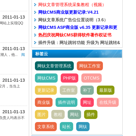
网钛文章管理系统采集教程（视频）
网钛CMS商业版更新记录:V4.21
2011-01-13
网钛文章系统广告位位置说明（3.6）
20130521~V2.00 20110212
网站上实现QQ
网钛CMS ASP商业版 v6.35 更新记录和更
热烈庆祝网钛CMS获得软件著作权证书
新包下载
插件升级：网址跳转功能 升级为 网址跳转&
2011-01-13
聚合二维码
标签云
人，他...
阅
网钛文章管理系统
网钛工作室
网钛CMS
PHP版
OTCMS
2011-01-13
2月，当当上
更新记录
工作室
补丁
最新版
商业版
插件说明
网址
在线升级
2011-01-13
图片
教程
网站
插件
负责人均表示不
文章系统
站长
网钛