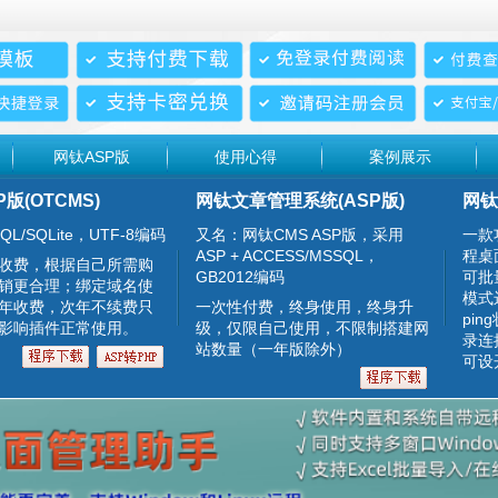
网钛ASP版
使用心得
案例展示
P版(OTCMS)
网钛文章管理系统(ASP版)
网钛
QL/SQLite，UTF-8编码
又名：网钛CMS ASP版，采用
一款
ASP + ACCESS/MSSQL，
程桌
收费，根据自己所需购
GB2012编码
可批
销更合理；绑定域名使
模式
年收费，次年不续费只
一次性付费，终身使用，终身升
pin
影响插件正常使用。
级，仅限自己使用，不限制搭建网
录连
站数量（一年版除外）
可设