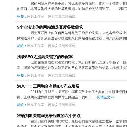
您的网站用户体验不高。其原因是多方面的。作为一个整体，其原因
的窗口。这可以消耗大量的计算机资源，影响用户的访问速度。 2网页加
标签：
网钛工作室
网钛文章管理系统
5个方法让你的网站满足百度谷歌需求
因为互联网上的任何网站都是为了给用户浏览，从点击量变成业务
网站给用户，否则从百度谷歌搜索出来的网站都是很难看，用户想看到的信息
标签：
网钛工作室
网钛文章管理系统
浅谈SEO之提高关键字的匹配率
以前在做集成搜索引擎的时候，就开始听说SEO这个字眼了，但
后，渐渐的发现要想让别人能更好的从你博客获取资料与信息，就必须提高
标签：
网钛工作室
网钛文章管理系统
洪京一：三网融合有助IDC产业发展
2011年1月13日，第五届中国IDC产业年度大典在北京新世纪日
商、互联网等业界同仁共同探讨三网融合下的IDC...
阅读全文>>
标签：
网钛工作室
网钛文章管理系统
准确判断关键词竞争程度的六个要点
在我们选择关键词的时候，最核心的要求是搜索次数多，竞争程度小
杂的多，其中有些不确定因素，比如竞争对手的优化水平，这个时候就要靠