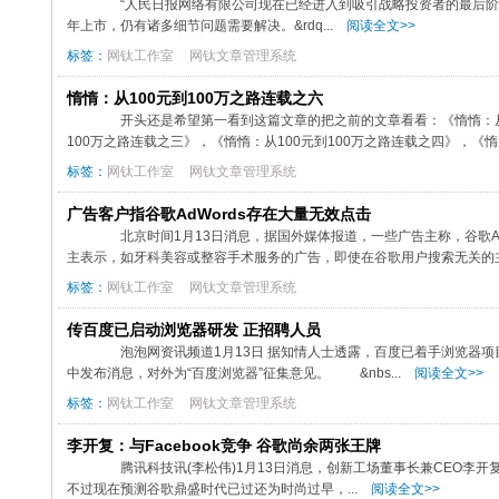
“人民日报网络有限公司现在已经进入到吸引战略投资者的最后阶段
年上市，仍有诸多细节问题需要解决。&rdq...
阅读全文>>
标签：
网钛工作室
网钛文章管理系统
惰惰：从100元到100万之路连载之六
开头还是希望第一看到这篇文章的把之前的文章看看：《惰惰：从100
100万之路连载之三》，《惰惰：从100元到100万之路连载之四》，《惰.
标签：
网钛工作室
网钛文章管理系统
广告客户指谷歌AdWords存在大量无效点击
北京时间1月13日消息，据国外媒体报道，一些广告主称，谷歌Ad
主表示，如牙科美容或整容手术服务的广告，即使在谷歌用户搜索无关的主
标签：
网钛工作室
网钛文章管理系统
传百度已启动浏览器研发 正招聘人员
泡泡网资讯频道1月13日 据知情人士透露，百度已着手浏览器
中发布消息，对外为“百度浏览器”征集意见。 &nbs...
阅读全文>>
标签：
网钛工作室
网钛文章管理系统
李开复：与Facebook竞争 谷歌尚余两张王牌
腾讯科技讯(李松伟)1月13日消息，创新工场董事长兼CEO李开复1
不过现在预测谷歌鼎盛时代已过还为时尚过早，...
阅读全文>>