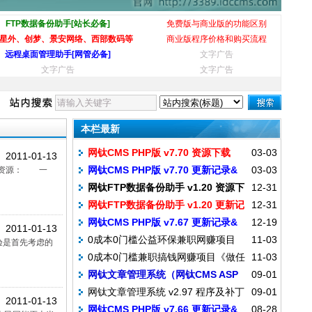
FTP数据备份助手[站长必备]
免费版与商业版的功能区别
星外、创梦、景安网络、西部数码等
商业版程序价格和购买流程
远程桌面管理助手[网管必备]
文字广告
文字广告
文字广告
本栏最新
网钛CMS PHP版 v7.70 资源下载
03-03
2011-01-13
网钛CMS PHP版 v7.70 更新记录&
03-03
链资源： 一
网钛FTP数据备份助手 v1.20 资源下
12-31
补丁包
网钛FTP数据备份助手 v1.20 更新记
12-31
载
网钛CMS PHP版 v7.67 更新记录&
12-19
录&补丁包
2011-01-13
0成本0门槛公益环保兼职网赚项目
11-03
补丁包
验是首先考虑的
0成本0门槛兼职搞钱网赚项目《做任
11-03
《旧衣服回收》，新手小白都能操作，帮大
网钛文章管理系统（网钛CMS ASP
09-01
务赚佣金》，新手小白都能操作，每天花一
家把不要的旧衣服旧鞋包旧书旧家电等变
网钛文章管理系统 v2.97 程序及补丁
09-01
版） 免费版 v2.97 资源下载
两小时做做任务赚个几十元，菜钱、烟钱、
现，赶紧来换钱！
2011-01-13
网钛CMS PHP版 v7.66 更新记录&
08-28
下载