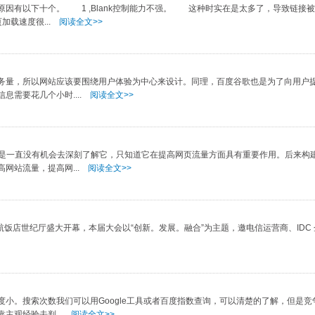
有以下十个。 1 ,Blank控制能力不强。 这种时实在是太多了，导致链接被
载速度很...
阅读全文>>
量，所以网站应该要围绕用户体验为中心来设计。同理，百度谷歌也是为了向用户
需要花几个小时....
阅读全文>>
是一直没有机会去深刻了解它，只知道它在提高网页流量方面具有重要作用。后来构
网站流量，提高网...
阅读全文>>
航饭店世纪厅盛大开幕，本届大会以“创新。发展。融合”为主题，邀电信运营商、IDC
。搜索次数我们可以用Google工具或者百度指数查询，可以清楚的了解，但是竞
主观经验去判...
阅读全文>>