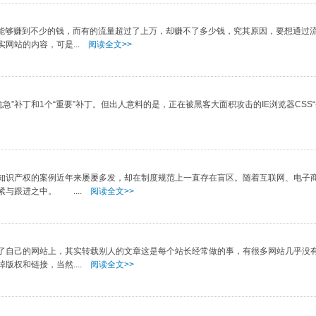
能够赚到不少的钱，而有的流量超过了上万，却赚不了多少钱，究其原因，要想通过
网站的内容，可是...
阅读全文>>
补丁和1个“重要”补丁。但出人意料的是，正在被黑客大面积攻击的IE浏览器CSS“圣
识产权的案例近年来屡屡多发，却在制度规范上一直存在盲区。随着互联网、电子
与跟进之中。 ....
阅读全文>>
自己的网站上，其实转载别人的文章这是每个站长经常做的事，有很多网站几乎没
权和链接，当然....
阅读全文>>