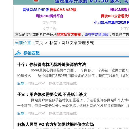
网钛CMS PHP版
网钛CMS ASP版
网钛CMS数
网钛PHP插件平台
网钛IDC云管理代理
文字广告
小刀娱乐网源码2019 
文字广告
文字
本站的文字或图片广告位均
非本站官方链接
，
如有交易请谨慎
，有意挂广告
当前位置：
首页
> 标签：网钛文章管理系统
标签匹配
十个让你获得高枕无忧外链资源的方法
sorer最关心的就是两个方面，一个内容，一个外链，这两方面
论坛签名 这个是我们SEOER用得最多的方法了，我们可以看到很多论坛
标签：
网钛工作室
网钛文章管理系统
子涵：用户体验需要实践 不是纸上谈兵
网站用户体验似乎被站长们重视了，子涵看见许多网站和个人博客
一个环节，但是一部分站长，光说不练，这样对网站的发展是有影响的，对
标签：
网钛工作室
网钛文章管理系统
解析人民网IPO 官方新闻网站探路资本市场