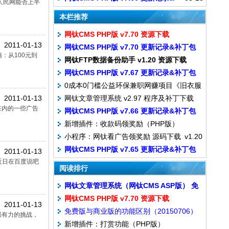
人民网能否上半
饮料钱都有了
补丁包
本栏推荐
网钛CMS PHP版 v7.70 资源下载
2011-01-13
网钛CMS PHP版 v7.70 更新记录&补丁包
：从100元到
网钛FTP数据备份助手 v1.20 资源下载
网钛CMS PHP版 v7.67 更新记录&补丁包
0成本0门槛公益环保兼职网赚项目《旧衣服
2011-01-13
网钛文章管理系统 v2.97 程序及补丁下载
回收》，新手小白都能操作，帮大家把不要
在内的一些广告
网钛CMS PHP版 v7.66 更新记录&补丁包
的旧衣服旧鞋包旧书旧家电等变现，赶紧来
新增插件：收款码领奖励（PHP版）
换钱！
小程序：网钛看广告领奖励 源码下载 v1.20
网钛CMS PHP版 v7.65 更新记录&补丁包
2011-01-13
近日在百度说吧
阅读排行
网钛文章管理系统（网钛CMS ASP版） 免
网钛CMS PHP版 v7.70 资源下载
费版 v2.97 资源下载
2011-01-13
免费版与商业版的功能区别（20150706）
强有力的挑战，
新增插件：打赏功能（PHP版）