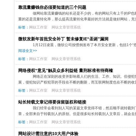
靠流量赚钱你必须要知道的三个问题
做网站靠流量赚钱的站长还是不少的，有的网站只有上千的IP也
重的还是流量转化率，那么提高流量转化率最好的方法就是做好网站，充实
标签：
网钛工作室
网钛文章管理系统
微软发新年首批安全补丁 暂未修复IE“圣诞”漏洞
1月12日凌晨，微软公司按惯例发布了本月安全更新，包括1个“危急”
阅读全文>>
标签：
网钛工作室
网钛文章管理系统
网络侵权“意见”触及众多利益链 量刑标准有待商榷
网络正在深刻的改变并影响着人们的生活、工作、知识。但侵犯知
展，侵犯知识产权犯罪的手段在不断的翻新，而互联网制度也在不断的收紧
标签：
网钛工作室
网钛文章管理系统
站长转载文章记得要保留版权和链接
我们经常会看到别人写的某篇文章觉得不错，然后顺手就转载到了
章，全部来自于转载别人的原创。但是很多站长转载别人文章后，就会去掉版
标签：
网钛工作室
网钛文章管理系统
网站设计需注意的10大用户体验