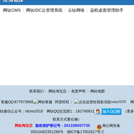
网钛CMS
|
网钛IDC云管理系统
|
云钛网络
|
远程桌面管理助手
联系我们
-
网钛淘宝店
-
免责声明
-
网站地图
客服QQ:877873666
阿里旺旺：
sunyi3210
网
钛微信公众号：otcms2010 网钛QQ交流群1：182790631
（更多
联系方式看右侧）
网钛淘宝店
版权保护登记号：2013SR057730
闽公网安备
35010402351296号
闽ICP备17002817号-2