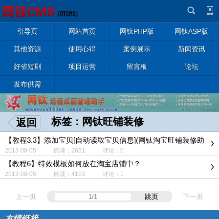
引导页
网站首页
网钛PHP版
网钛ASP版
其他资源
使用心得
案例展示
新闻资讯
好省短剧
项目运营
留言板
论坛
发布供需
标签：网钛旺铺装修
返回
【教程3.3】添加宝贝[自动读取宝贝信息](网钛淘宝旺铺装修助
手)
2013-08-05 阅读：2651 评论：0
【教程6】特效模板如何放在淘宝店铺中？
2013-08-05 阅读：4153 评论：1
上一页
跳页
下一页
友情链接