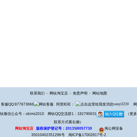
联系我们
-
网钛淘宝店
-
免责声明
-
网站地图
客服QQ:877873666
阿里旺旺：
sunyi3210
网
钛微信公众号：otcms2010 网钛QQ交流群1：182790631
（更多
联系方式看右侧）
网钛淘宝店
版权保护登记号：2013SR057730
闽公网安备
35010402351296号
闽ICP备17002817号-2