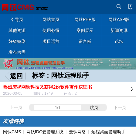
引导页
网站首页
网钛PHP版
网钛ASP版
其他资源
使用心得
案例展示
新闻资讯
好省短剧
项目运营
留言板
论坛
发布供需
标签：网钛远程助手
返回
热烈庆祝网钛科技又获得2份软件著作权证书
2020-03-05 阅读：1749 评论：2
上一页
跳页
下一页
友情链接
网钛CMS
|
网钛IDC云管理系统
|
云钛网络
|
远程桌面管理助手