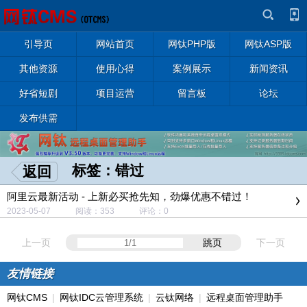
引导页
网站首页
网钛PHP版
网钛ASP版
其他资源
使用心得
案例展示
新闻资讯
好省短剧
项目运营
留言板
论坛
发布供需
标签：错过
返回
阿里云最新活动 - 上新必买抢先知，劲爆优惠不错过！
2023-05-07 阅读：353 评论：0
上一页
跳页
下一页
友情链接
网钛CMS
|
网钛IDC云管理系统
|
云钛网络
|
远程桌面管理助手