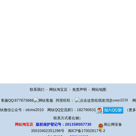
联系我们
-
网钛淘宝店
-
免责声明
-
网站地图
客服QQ:877873666
阿里旺旺：
sunyi3210
网
钛微信公众号：otcms2010 网钛QQ交流群1：182790631
（更多
联系方式看右侧）
网钛淘宝店
版权保护登记号：2013SR057730
闽公网安备
35010402351296号
闽ICP备17002817号-2