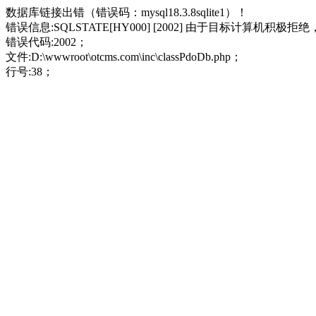
数据库链接出错（错误码：mysql18.3.8sqlite1）！
错误信息:SQLSTATE[HY000] [2002] 由于目标计算机积极
错误代码:2002；
文件:D:\wwwroot\otcms.com\inc\classPdoDb.php；
行号:38；