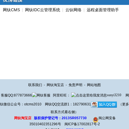
网钛CMS
|
网钛IDC云管理系统
|
云钛网络
|
远程桌面管理助手
联系我们
-
网钛淘宝店
-
免责声明
-
网站地图
客服QQ:877873666
阿里旺旺：
sunyi3210
网
钛微信公众号：otcms2010 网钛QQ交流群1：182790631
（更多
联系方式看右侧）
网钛淘宝店
版权保护登记号：2013SR057730
闽公网安备
35010402351296号
闽ICP备17002817号-2