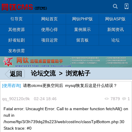
引导页
网站首页
网钛PHP版
网钛ASP版
其他资源
使用心得
案例展示
新闻资讯
好省短剧
项目运营
留言板
论坛
发布供需
论坛交流
> 浏览帖子
返回
[使用咨询]
请教otcms更换空间后 mysql恢复后这是什么错误？
qq_902120c9k 02-24 18:46
7879
1
Fatal error: Uncaught Error: Call to a member function fetchAll() on
null in
/home/ftp/3/3h739dq28s223/web/cost/inc/classTplBottom.php:30
Stack trace: #0