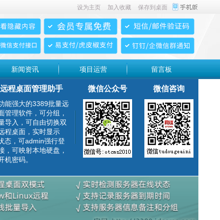
设为主页
加入收藏
保存到桌面
新闻资讯
项目运营
留言板
远程桌面管理助手
微信公众号
微信咨询
功能强大的3389批量远
面管理软件，可分组，
量导入，可自由切换双
远程桌面，实时显示
g状态，可admin强行登
接，可映射本地硬盘，
开机密码。