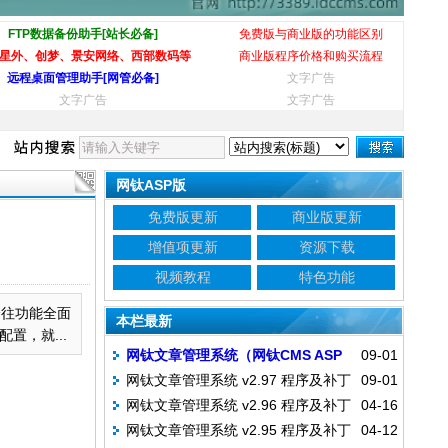
FTP数据备份助手[站长必备]
免费版与商业版的功能区别
星外、创梦、景安网络、西部数码等
商业版程序价格和购买流程
远程桌面管理助手[网管必备]
文字广告
文字广告
文字广告
网钛ASP版
免费版更新
商业版更新
增值项更新
资源下载
视频教程
特色功能
往功能全面
本栏最新
，就...
网钛文章管理系统（网钛CMS ASP
09-01
网钛文章管理系统 v2.97 程序及补丁
09-01
版） 免费版 v2.97 资源下载
网钛文章管理系统 v2.96 程序及补丁
04-16
下载
网钛文章管理系统 v2.95 程序及补丁
04-12
下载