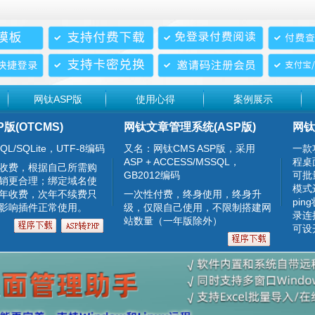
网钛ASP版
使用心得
案例展示
P版(OTCMS)
网钛文章管理系统(ASP版)
网钛
QL/SQLite，UTF-8编码
又名：网钛CMS ASP版，采用
一款
ASP + ACCESS/MSSQL，
程桌
收费，根据自己所需购
GB2012编码
可批
销更合理；绑定域名使
模式
年收费，次年不续费只
一次性付费，终身使用，终身升
pin
影响插件正常使用。
级，仅限自己使用，不限制搭建网
录连
站数量（一年版除外）
可设