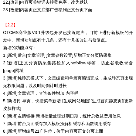
22.[改进]内容页关键词去掉蓝色字，改为默认
23.[改进]内容页正文底部广告移到正文分页下面
【2.2】
OTCMS商业版V3.1升级包开发已接近尾声，目前正进行新模板的开
发中。新增功能点有十几条，还有十几条改进与修复点。
新增的功能点有：
1.[新增]后台[文章管理][文章参数设置]新增正文分页防采集
2.[新增]正文分页防采集路径加入nofollow标签，防止谷歌收录含
[page]网址
3.[新增]纯静态模式下，文章编辑和单篇页编辑完成，生成静态页出现
无权限问题，以及时间倒计时过长
4.[新增]文章管理，查询条件增加 内容栏
5.[新增]引导页，快捷菜单新增 [生成网站地图][生成首页静态页][更新
皮肤样式]
6.[新增]友情链接 新增批量处理过期日期，统计总收益费用信息
7.[新增]前台页面缓存加入模板预解析缓存和函数调用缓存
8.[新增]新增编号21广告位，位于内容页正文分页上面