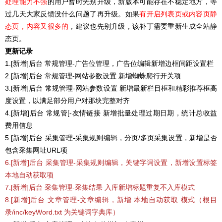
处理能力不强
的用户暂时先别升级，新版本可能存在不稳定地方，等
过几天大家反馈没什么问题了再升级。如果
有开启列表页或内容页静
态页，内容又很多的
，建议也先别升级，该补丁需要重新生成全站静
态页。
更新记录
1.[新增]后台 常规管理-广告位管理，广告位编辑新增边框间距设置栏
2.[新增]后台 常规管理-网站参数设置 新增蜘蛛爬行开关项
3.[新增]后台 常规管理-网站参数设置 新增最新栏目框和精彩推荐框高
度设置，以满足部分用户对那块完整对齐
4.[新增]后台 常规管[-友情链接 新增批量处理过期日期，统计总收益
费用信息
5.[新增]后台 采集管理-采集规则编辑，分页/多页采集设置，新增是否
包含采集网址URL项
6.[新增]后台 采集管理-采集规则编辑，关键字词设置，新增设置标签
本地自动获取项
7.[新增]后台 采集管理-采集结果 入库新增标题重复不入库模式
8.[新增]后台 文章管理-文章编辑，新增 本地自动获取 模式（根目
录/inc/keyWord.txt 为关键词字典库）