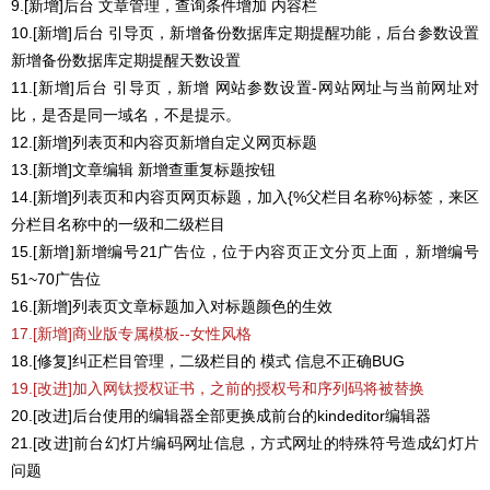
9.[新增]后台 文章管理，查询条件增加 内容栏
10.[新增]后台 引导页，新增备份数据库定期提醒功能，后台参数设置
新增备份数据库定期提醒天数设置
11.[新增]后台 引导页，新增 网站参数设置-网站网址与当前网址对
比，是否是同一域名，不是提示。
12.[新增]列表页和内容页新增自定义网页标题
13.[新增]文章编辑 新增查重复标题按钮
14.[新增]列表页和内容页网页标题，加入{%父栏目名称%}标签，来区
分栏目名称中的一级和二级栏目
15.[新增]新增编号21广告位，位于内容页正文分页上面，新增编号
51~70广告位
16.[新增]列表页文章标题加入对标题颜色的生效
17.[新增]商业版专属模板--女性风格
18.[修复]纠正栏目管理，二级栏目的 模式 信息不正确BUG
19.[改进]加入网钛授权证书，之前的授权号和序列码将被替换
20.[改进]后台使用的编辑器全部更换成前台的kindeditor编辑器
21.[改进]前台幻灯片编码网址信息，方式网址的特殊符号造成幻灯片
问题