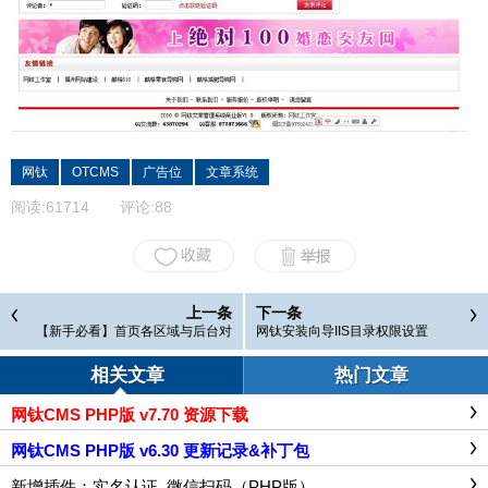
网钛
OTCMS
广告位
文章系统
阅读:
61714
评论:
88
上一条
下一条
【新手必看】首页各区域与后台对
网钛安装向导IIS目录权限设置
应功能
相关文章
热门文章
网钛CMS PHP版 v7.70 资源下载
网钛CMS PHP版 v6.30 更新记录&补丁包
新增插件：实名认证_微信扫码（PHP版）