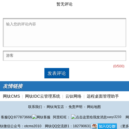
暂无评论
(
0
/500)
友情链接
网钛CMS
|
网钛IDC云管理系统
|
云钛网络
|
远程桌面管理助手
联系我们
-
网钛淘宝店
-
免责声明
-
网站地图
客服QQ:877873666
阿里旺旺：
sunyi3210
网
钛微信公众号：otcms2010 网钛QQ交流群1：182790631
（更多