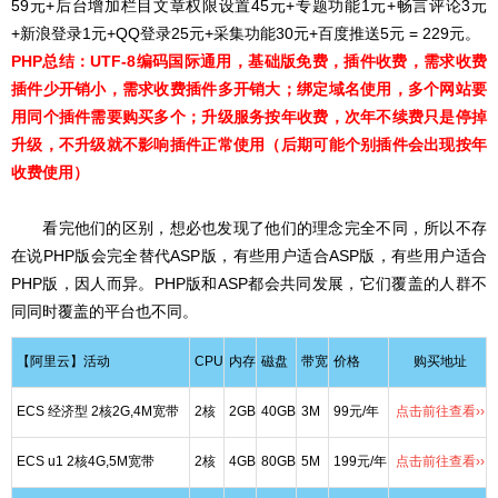
59元+后台增加栏目文章权限设置45元+专题功能1元+畅言评论3元
+新浪登录1元+QQ登录25元+采集功能30元+百度推送5元 = 229元。
PHP总结：UTF-8编码国际通用，基础版免费，插件收费，需求收费
插件少开销小，需求收费插件多开销大；绑定域名使用，多个网站要
用同个插件需要购买多个；升级服务按年收费，次年不续费只是停掉
升级，不升级就不影响插件正常使用（后期可能个别插件会出现按年
收费使用）
看完他们的区别，想必也发现了他们的理念完全不同，所以不存
在说PHP版会完全替代ASP版，有些用户适合ASP版，有些用户适合
PHP版，因人而异。PHP版和ASP都会共同发展，它们覆盖的人群不
同同时覆盖的平台也不同。
【阿里云】活动
CPU
内存
磁盘
带宽
价格
购买地址
ECS 经济型 2核2G,4M宽带
2核
2GB
40GB
3M
99元/年
点击前往查看››
ECS u1 2核4G,5M宽带
2核
4GB
80GB
5M
199元/年
点击前往查看››