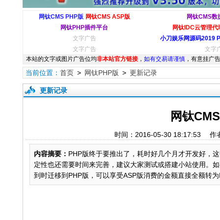
网钛CMS PHP版
网钛CMS ASP版
网钛CMS数
网钛PHP插件平台
网钛IDC云管理代理
文字广告
小刀娱乐网源码2019 
文字广告
文字
本站的文字或图片广告位均
非本站官方链接
，
如有交易请谨慎
，有意挂广告
当前位置：
首页
>
网钛PHP版
>
更新记录
更新记录
网钛CMS 
时间：2016-05-30 18:17
内容摘要：
PHP版终于要推出了，耗时好几个月才开发好，这
定性也还需要时间来完善，建议大家测试或搭建小站使用。如要
到时迁移到PHP版，可以享受ASP版消费的金额直接全额转为PHP