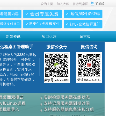
设为主页
加入收藏
保存到桌面
新闻资讯
项目运营
留言板
远程桌面管理助手
微信公众号
微信咨询
功能强大的3389批量远
面管理软件，可分组，
量导入，可自由切换双
远程桌面，实时显示
g状态，可admin强行登
接，可映射本地硬盘，
开机密码。