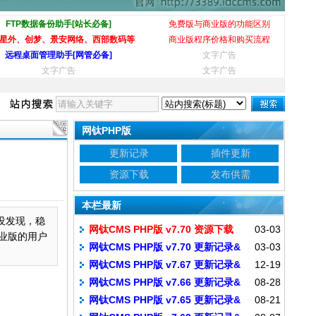
FTP数据备份助手[站长必备]
免费版与商业版的功能区别
星外、创梦、景安网络、西部数码等
商业版程序价格和购买流程
远程桌面管理助手[网管必备]
文字广告
文字广告
文字广告
网钛PHP版
更新记录
插件更新
资源下载
发布供需
本栏最新
没发现，稳
网钛CMS PHP版 v7.70 资源下载
03-03
业版的用户
网钛CMS PHP版 v7.70 更新记录&
03-03
网钛CMS PHP版 v7.67 更新记录&
12-19
补丁包
网钛CMS PHP版 v7.66 更新记录&
08-28
补丁包
网钛CMS PHP版 v7.65 更新记录&
08-21
补丁包