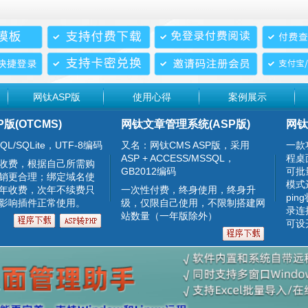
网钛ASP版
使用心得
案例展示
P版(OTCMS)
网钛文章管理系统(ASP版)
网钛
QL/SQLite，UTF-8编码
又名：网钛CMS ASP版，采用
一款
ASP + ACCESS/MSSQL，
程桌
收费，根据自己所需购
GB2012编码
可批
销更合理；绑定域名使
模式
年收费，次年不续费只
一次性付费，终身使用，终身升
pin
影响插件正常使用。
级，仅限自己使用，不限制搭建网
录连
站数量（一年版除外）
可设