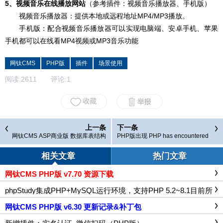
5、视频音乐在线
播
放网站
（参考插件：视频音乐播放器、手机版）
视频音乐播放器：提供本地或远程地址MP4/MP3播放。
手机版：配合视频音乐播放器可以实现电脑端、安卓手机、苹果
手机都可以在线看MP4视频或MP3音乐功能
网钛CMS
PHP版
插件
场景使用
阅读:
2611
评论:
1
上一条
下一条
网钛CMS ASP商业版 数据库表结构
PHP版出现 PHP has encountered
和标签说明 20160818
an Access Violation at xxxxxx 程序
错误的解决方案
相关文章
热门文章
网钛CMS PHP版 v7.70 资源下载
phpStudy集成PHP+MySQL运行环境，支持PHP 5.2~8.1目前所
有PHP版本，适合本地测试PHP程序
网钛CMS PHP版 v6.30 更新记录&补丁包