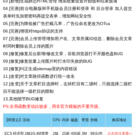
03.[新增]生成静态HTML管理 增加批量设置开始值和结束值项
04.[完善]前台电脑版和手机版会员注册和登录 和 后台登录 加入提交
表单时先加密密码再提交表单，增加网站安全性
05.[完善]为降低被广告拦截几率，广告位命名更改为OTca
06.[完善]增强对https协议的支持
07.[完善]会员上传管理增加用户名、文章所属ID信息，删除会员文章
时同时删除会员上传的图片
08.[修复]修复后台新增/修改文章，谷歌浏览器打不开颜色盘BUG
09.[修复]修复批量上传图片时打水印失效的BUG
10.[修复]纠正生成sitemap里的内容错误
11.[改变]对文章路径函数进行统一改名
12.[改变]关于文章栏目选择时，去掉栏目有二级时，只能选择二级栏
目不能选择一级栏目的限制
13.其他细节BUG修复
PS:全局函数变动比较多，用非官方模板的不要升级。
【阿里云】活动
CPU
内存
磁盘
带宽
价格
购买地址
ECS 经济型 2核2G,4M宽带
2核
2GB
40GB
3M
99元/年
点击前往查看››