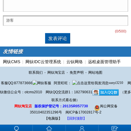
(
0
/500)
友情链接
网钛CMS
|
网钛IDC云管理系统
|
云钛网络
|
远程桌面管理助手
联系我们
-
网钛淘宝店
-
免责声明
-
网站地图
客服QQ:877873666
阿里旺旺：
sunyi3210
网
钛微信公众号：otcms2010 网钛QQ交流群1：182790631
（更多
联系方式看右侧）
网钛淘宝店
版权保护登记号：2013SR057730
闽公网安备
35010402351296号
闽ICP备17002817号-2
【电脑版】
【回到顶部】