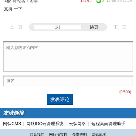
1楼
评论者：游客
【回复】
0
17-06-29 17:14
支持 一下
上一页
跳页
下一页
(
0
/500)
友情链接
网钛CMS
|
网钛IDC云管理系统
|
云钛网络
|
远程桌面管理助手
联系我们
-
网钛淘宝店
-
免责声明
-
网站地图