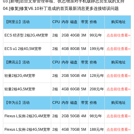
03.[新增]后台文章管理审核、状态增加对手机版静态页生成的支持
04.[修复]修复V6.10补丁造成的首页最新消息更多连接错误问题
【阿里云】活动
CPU
内存
磁盘
带宽
价格
购买地址
ECS 经济型 2核2G,4M宽带
2核
2GB
40GB
3M
99元/年
点击前往查看››
ECS u1 2核4G,5M宽带
2核
4GB
80GB
5M
199元/年
点击前往查看››
【腾讯云】活动
CPU
内存
磁盘
带宽
价格
购买地址
轻量2核2G,4M宽带
2核
2GB
50GB
4M
128元/年
点击前往查看››
轻量2核4G,5M宽带
2核
4GB
60GB
5M
208元/年
点击前往查看››
【华为云】活动
CPU
内存
磁盘
带宽
价格
购买地址
Flexus L实例-2核2G,4M宽带
2核
2GB
50GB
4M
98元/年
点击前往查看››
Flexus L实例-2核4G,5M宽带
2核
4GB
70GB
5M
188元/年
点击前往查看››