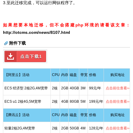
3.至此迁移完成，可以运行网钛程序了。
如果想要本地迁移，但不会搭建php环境的请看该文章：
http://otcms.com/news/8107.html
附件下载
点击下载1
【阿里云】活动
CPU
内存
磁盘
带宽
价格
购买地址
ECS 经济型 2核2G,4M宽带
2核
2GB
40GB
3M
99元/年
点击前往查看››
ECS u1 2核4G,5M宽带
2核
4GB
80GB
5M
199元/年
点击前往查看››
【腾讯云】活动
CPU
内存
磁盘
带宽
价格
购买地址
轻量2核2G,4M宽带
2核
2GB
50GB
4M
128元/年
点击前往查看››