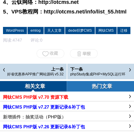
4、云钛网络：
http://otcms.net
5、VPS教程网：
http://otcms.net/info/list_55.html
WordPress
emlog
天人文章
dede织梦CMS
网钛CMS
迁移
阅读:
4747
评论:
0
上一条
下一条
好省优惠券APP推广网站源码 v5.32
phpStudy集成PHP+MySQL运行环
境，支持PHP 5.2~8.1目前所有PHP
版本，适合本地测试PHP程序
相关文章
热门文章
网钛CMS PHP版 v7.70 资源下载
网钛CMS PHP版 v7.27 更新记录&补丁包
新增插件：抽奖活动（PHP版）
网钛CMS PHP版 v7.26 更新记录&补丁包