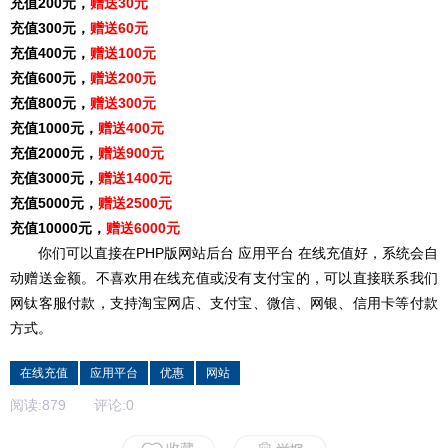
充
值
200元，
赠送
30元
充
值
300元，
赠送
60元
充
值
400元，
赠送
100元
充
值
600元，
赠送
200元
充
值
800元，
赠送
300元
充
值
1000元，
赠送
400元
充
值
2000元，
赠送
900元
充
值
3000元，
赠送
1400元
充
值
5000元，
赠送
2500元
充
值
10000元，
赠送
6000元
你们可以直接在PHP版网站后台 应用平台 在线充值好，系统会自
动赠送金额。不喜欢用在线充值或没有支付宝的，可以直接联系我们
网钛客服付款，支持淘宝网店、支付宝、微信、网银、信用卡等付款
方式。
在线充值
应用平台
优惠
网站
阅读:
879
评论:
0