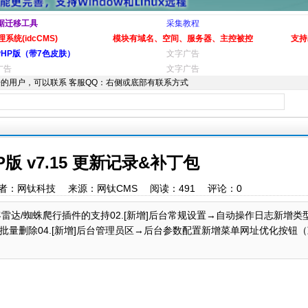
据迁移工具
采集教程
系统(idcCMS)
模块有域名、空间、服务器、主控被控
支持
PHP版（带7色皮肤）
文字广告
广告
文字广告
的用户，可以联系 客服QQ：右侧或底部有联系方式
P版 v7.15 更新记录&补丁包
:46 作者：网钛科技 来源：网钛CMS 阅读：
491
评论：
0
新增对访客雷达/蜘蛛爬行插件的支持02.[新增]后台常规设置→自动操作日志新增
增批量删除04.[新增]后台管理员区→后台参数配置新增菜单网址优化按钮