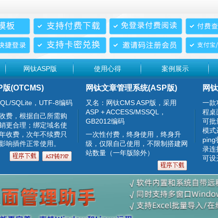
网钛ASP版
使用心得
案例展示
P版(OTCMS)
网钛文章管理系统(ASP版)
网钛
QL/SQLite，UTF-8编码
又名：网钛CMS ASP版，采用
一款
ASP + ACCESS/MSSQL，
程桌
收费，根据自己所需购
GB2012编码
可批
销更合理；绑定域名使
模式
年收费，次年不续费只
一次性付费，终身使用，终身升
pin
影响插件正常使用。
级，仅限自己使用，不限制搭建网
录连
站数量（一年版除外）
可设