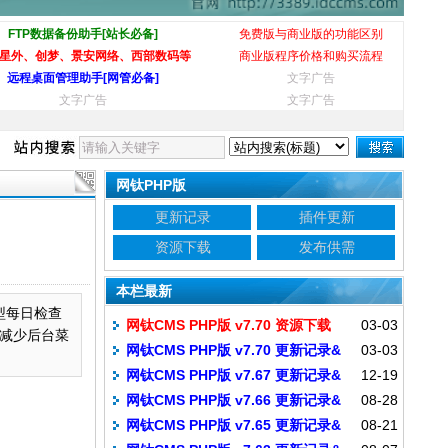
FTP数据备份助手[站长必备]
免费版与商业版的功能区别
星外、创梦、景安网络、西部数码等
商业版程序价格和购买流程
远程桌面管理助手[网管必备]
文字广告
文字广告
文字广告
网钛PHP版
更新记录
插件更新
资源下载
发布供需
本栏最新
类型每日检查
网钛CMS PHP版 v7.70 资源下载
03-03
（减少后台菜
网钛CMS PHP版 v7.70 更新记录&
03-03
网钛CMS PHP版 v7.67 更新记录&
12-19
补丁包
网钛CMS PHP版 v7.66 更新记录&
08-28
补丁包
网钛CMS PHP版 v7.65 更新记录&
08-21
补丁包