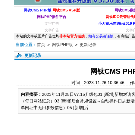
网钛CMS PHP版
网钛CMS ASP版
网钛CMS数
网钛PHP插件平台
网钛IDC云管理代理
文字广告
小刀娱乐网源码2019 
文字广告
文字
本站的文字或图片广告位均
非本站官方链接
，
如有交易请谨慎
，有意挂广告
当前位置：
首页
>
网钛PHP版
>
更新记录
更新记录
网钛CMS PH
时间：2023-11-26 10:36
内容摘要：
2023年11月25日V7.15升级包01.[新增]
（每日网站汇总）03.[新增]后台常规设置→自动操作日志新
单网址中无用参数信息）05.[新增]后...