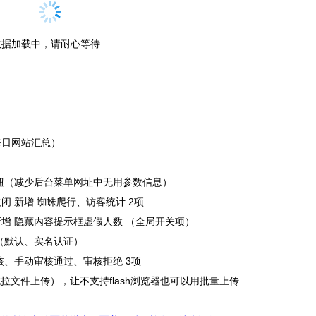
据加载中，请耐心等待...
（每日网站汇总）
 按钮（减少后台菜单网址中无用参数信息）
关闭 新增 蜘蛛爬行、访客统计 2项
 新增 隐藏内容提示框虚假人数 （全局开关项）
式（默认、实名认证）
审核、手动审核通过、审核拒绝 3项
持拖拉文件上传），让不支持flash浏览器也可以用批量上传