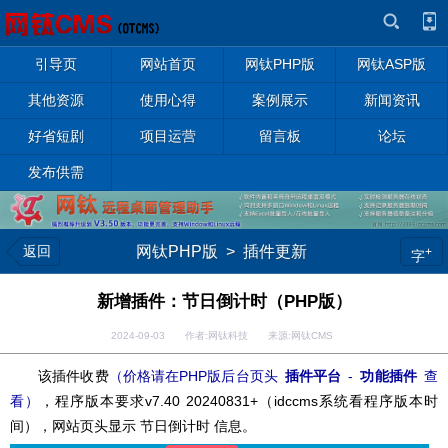
引导页
网站首页
网钛PHP版
网钛ASP版
其他资源
使用心得
案例展示
新闻资讯
好省短剧
项目运营
留言板
论坛
发布供需
返回
网钛PHP版
>
插件更新
+
字
新增插件：节日倒计时（PHP版）
2024-09-03 作者:网钛科技 来源:网钛CMS
该插件收费
（价格请在PHP版后台页头
插件平台
-
功能插件
查
看
）
，程序版本要求v7.40 20240831+（idccms系统看程序版本时
间），网站页头显示 节日倒计时 信息。