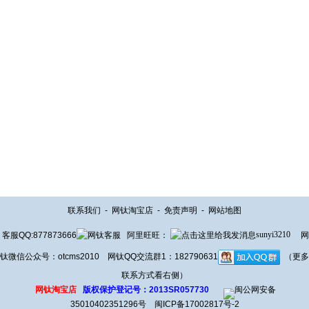
联系我们
-
网钛淘宝店
-
免责声明
-
网站地图
客服QQ:877873666
阿里旺旺：
sunyi3210
网
钛微信公众号：otcms2010 网钛QQ交流群1：182790631
（更多
联系方式看右侧）
网钛淘宝店
版权保护登记号：2013SR057730
闽公网安备
35010402351296号
闽ICP备17002817号-2