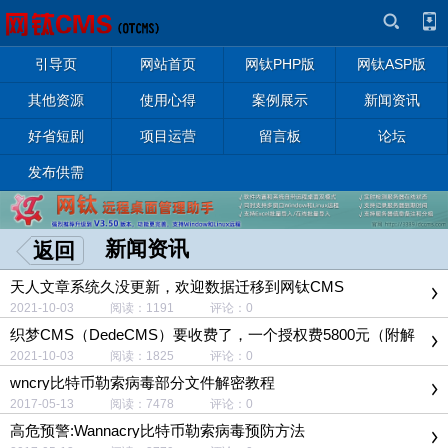
引导页
网站首页
网钛PHP版
网钛ASP版
其他资源
使用心得
案例展示
新闻资讯
好省短剧
项目运营
留言板
论坛
发布供需
新闻资讯
返回
天人文章系统久没更新，欢迎数据迁移到网钛CMS
2021-10-03 阅读：1191 评论：0
织梦CMS（DedeCMS）要收费了，一个授权费5800元（附解
决办法）
2021-10-03 阅读：1825 评论：0
wncry比特币勒索病毒部分文件解密教程
2017-05-13 阅读：7478 评论：0
高危预警:Wannacry比特币勒索病毒预防方法