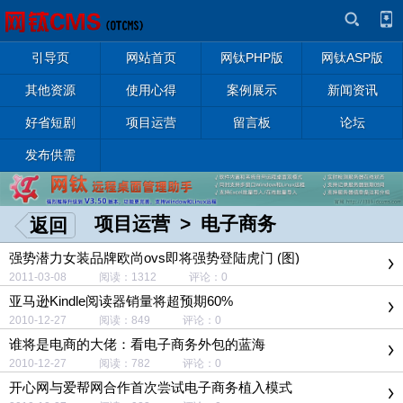
引导页
网站首页
网钛PHP版
网钛ASP版
其他资源
使用心得
案例展示
新闻资讯
好省短剧
项目运营
留言板
论坛
发布供需
项目运营
>
电子商务
返回
强势潜力女装品牌欧尚ovs即将强势登陆虎门 (图)
2011-03-08 阅读：1312 评论：0
亚马逊Kindle阅读器销量将超预期60%
2010-12-27 阅读：849 评论：0
谁将是电商的大佬：看电子商务外包的蓝海
2010-12-27 阅读：782 评论：0
开心网与爱帮网合作首次尝试电子商务植入模式