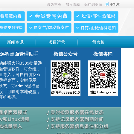
设为主页
加入收藏
保存到桌面
新闻资讯
项目运营
留言板
远程桌面管理助手
微信公众号
微信咨询
功能强大的3389批量远
面管理软件，可分组，
量导入，可自由切换双
远程桌面，实时显示
g状态，可admin强行登
接，可映射本地硬盘，
开机密码。