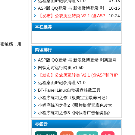
远程桌面IP记录清理 V1.0
07-13
ASP版 QQ登录 与 新浪微博登录 剥
10-15
【发布】公农历互转类 V2.1 (含ASP
10-24
离至网钛文章管理系统(OTCMS)
和PHP两种版本)
本栏推荐
机密敏感，用
阅读排行
ASP版 QQ登录 与 新浪微博登录 剥离至网
网钛定时运行网页 v1.50
钛文章管理系统(OTCMS)
【发布】公农历互转类 V2.1 (含ASP和PHP
远程桌面IP记录清理 V1.0
两种版本)
BT-Panel Linux自动磁盘挂载工具
小程序练习之作《板栗宝宝喂养日记》
小程序练习之作2《照片换背景底色改大
小程序练习之作3《网钛看广告领奖励》
小》
标签云