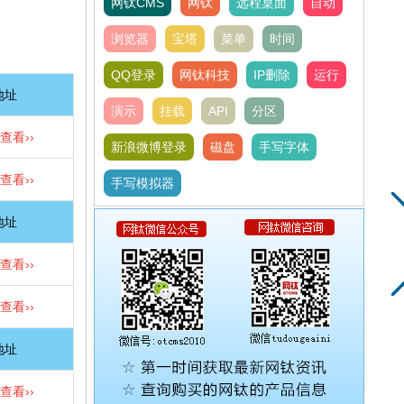
网钛CMS
网钛
远程桌面
自动
浏览器
宝塔
菜单
时间
QQ登录
网钛科技
IP删除
运行
地址
演示
挂载
API
分区
查看››
新浪微博登录
磁盘
手写字体
查看››
手写模拟器
地址
查看››
查看››
地址
查看››