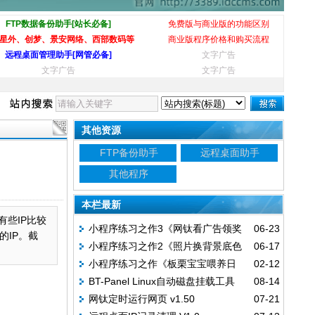
FTP数据备份助手[站长必备]
免费版与商业版的功能区别
星外、创梦、景安网络、西部数码等
商业版程序价格和购买流程
远程桌面管理助手[网管必备]
文字广告
文字广告
文字广告
其他资源
FTP备份助手
远程桌面助手
其他程序
本栏最新
些IP比较
小程序练习之作3《网钛看广告领奖
06-23
IP。截
小程序练习之作2《照片换背景底色
06-17
励》
小程序练习之作《板栗宝宝喂养日
02-12
改大小》
BT-Panel Linux自动磁盘挂载工具
08-14
记》
网钛定时运行网页 v1.50
07-21