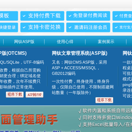
网钛ASP版
使用心得
案例展示
P版(OTCMS)
网钛文章管理系统(ASP版)
网钛
QL/SQLite，UTF-8编码
又名：网钛CMS ASP版，采用
一款
ASP + ACCESS/MSSQL，
程桌
收费，根据自己所需购
GB2012编码
可批
销更合理；绑定域名使
模式
年收费，次年不续费只
一次性付费，终身使用，终身升
pin
影响插件正常使用。
级，仅限自己使用，不限制搭建网
录连
站数量（一年版除外）
可设