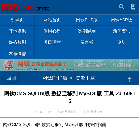
引导页
网站首页
网钛PHP版
网钛ASP版
其他资源
使用心得
案例展示
新闻资讯
好省短剧
项目运营
留言板
论坛
发布供需
返回
网钛PHP版
>
资源下载
+
字
网钛CMS SQLite版 数据迁移到 MySQL版 工具 2016091
5
2016-09-15 作者:网钛科技 来源:网钛CMS
网钛CMS SQLite版 数据迁移到 MySQL版 的操作指南