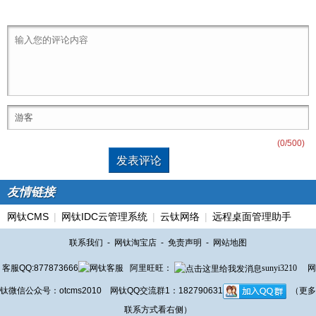
(
0
/500)
友情链接
网钛CMS
|
网钛IDC云管理系统
|
云钛网络
|
远程桌面管理助手
联系我们
-
网钛淘宝店
-
免责声明
-
网站地图
客服QQ:877873666
阿里旺旺：
sunyi3210
网
钛微信公众号：otcms2010 网钛QQ交流群1：182790631
（更多
联系方式看右侧）