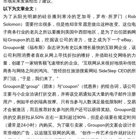
市场未来发展给出了建议。
以下为文章全文：
为了从阳光明媚的硅谷搬到寒冷的芝加哥，罗布·所罗门（Rob
Solomon）需要付出很多，但是他却非常愿意做出这种改变。这位电
子商务行业的老兵之所以要搬到美国中西部地区，是为了出任团购网
站Groupon的总裁，挖掘该公司的潜力，使之成为下一个eBay。
Groupon被《福布斯》杂志评为有史以来增长最快的互联网企业，该
公司利用消费者喜欢从网上寻找折扣的嗜好，并借助社交网络的力
量，创建了一家销售额飞速增长的企业。“互联网从未很好地填补传统
商务与网络之间的鸿沟。”曾经担任旅游搜索网站 SideStep CEO的所
罗门说，“于是，我们来了。”
Groupon是“group”（团体）与“coupon”（优惠券）的组合词，该公司
主要与小企业洽谈打折交易，并将该交易通知其大量的电子邮件注册
用户，例如半价的瑞典按摩。只有当参与人数满足最低限制时，交易
才会被激活，而且推荐好友参与的用户还可以获得奖励。Groupon提
供的交易折扣从50% 左右一直到超过90%，但是必须要在规定时间
（通常是24小时）内购买。为了吸引卖家，Groupon的文案会设计非
常滑稽的广告，以追随互联网的风潮。 “创作一件艺术佳作就好比行