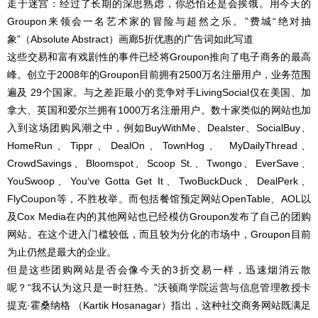
走于迷宫：经过了长期的深思熟虑，你恐怕还是会挨饿。用今天的
Groupon来领会一名艺术家的冒险与超然之乐。”费城“绝对抽
象”（Absolute Abstract）画廊5折优惠的广告词如此写道
这些交易和富有戏剧性的事件已经将Groupon推向了电子商务的最高
峰。创立于2008年的Groupon目前拥有2500万名注册用户，业务范围
遍及 29个国家。与之差距最小的竞争对手LivingSocial仅在美国、加
拿大、英国和爱尔兰拥有1000万名注册用户。数十家类似的网站也加
入到这场团购风潮之中，例如BuyWithMe、Dealster、SocialBuy、
HomeRun、Tippr、DealOn、TownHog、 MyDailyThread、
CrowdSavings、Bloomspot、Scoop St.、Twongo、EverSave、
YouSwoop、You‘ve Gotta Get It、TwoBuckDuck、DealPerk、
FlyCoupon等，不胜枚举。而包括餐馆预定网站OpenTable、AOL以
及Cox Media在内的其他网站也已经模仿Groupon发布了自己的团购
网站。在这个进入门槛较低，而且较为分化的市场中，Groupon目前
为止仍然是最大的企业。
但是这些团购网站是否会像今天的3折交易一样，迅速烟消云散
呢？“我不认为这只是一时狂热。”沃顿商学院运营与信息管理教授卡
提克·霍桑纳格 （Kartik Hosanagar）指出，这种社交商务网站既满足