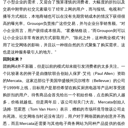
了小型企业的需求，又迎合了预算谨慎的消费者。大幅度的折扣以及
交易中附带的社交元素吸引了经常上网的用户，而与报纸、电视和广
播等方式相比，本地商铺也可以在没有先期营销成本的情况下获得很
高的曝光率。Grouopn负责推广这些交易，并与企业分享销售额。“对
小企业而言，用户获得成本很高。”霍桑纳格说，“而Groupon则可以
让小企业以非常有效的方式获取用户。”除此之外，这种商业模式“利
用了社交网络的影响，并且以一种很自然的方式聚集了购买需求。这
也是这种服务吸引人的地方。”
回到未来？
团购网d并不新颖，但是以前的模式却未能引发消费者的太多关注。一
个比较著名的例子是由微软联合创始人保罗·艾伦（Paul Allen）资助
的Mercata。这家总部位于美国华盛顿州贝尔维市（Bellevue）的公司
于1999年上线，目标用户是那些希望在购买厨房电器等产品时享受团
购折扣的用户。待售商品会首先给出一个初始价格，点击购买的人越
多，价格就越低。但是两年后，该公司却关门大吉。Mercata创始人
汤姆· 范霍恩（Tom Van Horn）表示，糟糕的市场环境导致该公司走
向死路。社交网络当时还没有流行，用户对于网络团购的创意并不熟
悉，而且Mercata还需要与其他电子商务网站为同种产品提供的低价