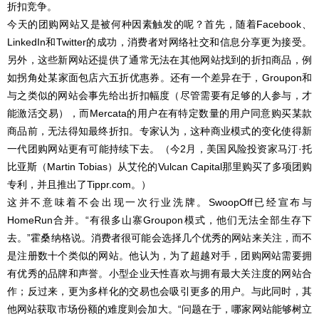
折扣竞争。
今天的团购网站又是被何种因素触发的呢？首先，随着Facebook、
LinkedIn和Twitter的成功，消费者对网络社交和信息分享更为接受。
另外，这些新网站还提供了通常无法在其他网站找到的折扣商品，例
如拐角处某家面包店六五折优惠券。还有一个差异在于，Groupon和
与之类似的网站会事先给出折扣幅度（尽管需要有足够的人参与，才
能激活交易），而Mercata的用户在有特定数量的用户同意购买某款
商品前，无法得知最终折扣。专家认为，这种商业模式的变化使得新
一代团购网站更有可能持续下去。（今2月，美国风险投资家马汀·托
比亚斯（Martin Tobias）从艾伦的Vulcan Capital那里购买了多项团购
专利，并且推出了Tippr.com。）
这并不意味着不会出现一次行业洗牌。SwoopOff已经宣布与
HomeRun合并。“有很多山寨Groupon模式，他们无法全部生存下
去。”霍桑纳格说。消费者很可能会选择几个优秀的网站来关注，而不
是注册数十个类似的网站。他认为，为了超越对手，团购网站需要拥
有优秀的品牌和声誉。小型企业天性喜欢与拥有最大关注度的网站合
作；反过来，更为多样化的交易也会吸引更多的用户。与此同时，其
他网站获取市场份额的难度则会加大。“问题在于，哪家网站能够树立