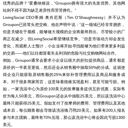
优秀的品牌？”霍桑纳格说，“Groupon拥有强大的先发优势。其他网
站则不得不因为缺乏差异性而苦苦挣扎。”
LivingSocial CEO蒂姆·奥肖尼斯（Tim O‘Shaughnessy）并不认为
Groupon已菸茸头把交椅。他在声明中说：“这一领域已经非常拥挤，
但是关键在于规模，能够做大规模的企业将最终胜出。尽管较小的厂
商正在减少，但LivingSocial希望继续竞争。”但是市场动力却会发生
变化，而观察人士预计，小企业将开始寻找能够为他们带来更多利益
的交易——他们以往都冒着失去利润的危险与社交购物网站合作。
例如，Groupon通常会要求小企业以很大的折扣提供商品，通常都是
原价的一半甚至更低，然后还会从销售额中抽取50%的分成。这就使
得企业只能获取原销售额的25%来弥补管理费用以及商品和服务成
本。对于很多商家而言，这意味着很难实现盈利，甚至可能亏损。例
如，一家洗浴中心为原价100美元的按摩服务提供五折优惠，实际售
价为每人50美元，而Groupon还会从中抽取25美元，所以该洗浴中心
最终只能获得25美元。假如支付了按摩师的费用、管理费用以及其他
成本后，每位顾客都会导致该洗浴绦乃鹗20美元。如果有200人报名
参与本次团购，最终有70%兑现，那么该洗浴中心将会因此亏损1300
美元。