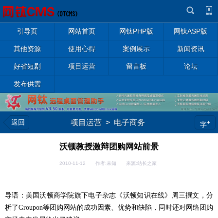
引导页
网站首页
网钛PHP版
网钛ASP版
其他资源
使用心得
案例展示
新闻资讯
好省短剧
项目运营
留言板
论坛
发布供需
返回
项目运营
>
电子商务
+
字
沃顿教授激辩团购网站前景
2010-11-12 作者:未知 来源:站长之家
导语：美国沃顿商学院旗下电子杂志《沃顿知识在线》周三撰文，分
析了Groupon等团购网站的成功因素、优势和缺陷，同时还对网络团购