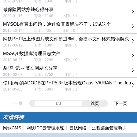
2020-07-14 阅读：1040 评论：1
做保险网站挣钱心得分享
2020-01-16 阅读：1148 评论：1
MYSQL有表出问题，通过修复表解决不了，试试这个
2019-10-14 阅读：465 评论：0
网钛PHP版上传图片或文件超过8M，会提示文件格式错误解决
办法
2019-03-19 阅读：1385 评论：0
MSSQL数据库清理日志文件
2018-06-26 阅读：2299 评论：0
杀“马”记 -- 魔友网站长分享
2016-02-03 阅读：3752 评论：7
使用php的ADODB在PHP5.3+版本出现Class 'VARIANT' not fou
nd错误的解决方案
2014-05-06 阅读：5093 评论：1
上一页
跳页
下一页
友情链接
网钛CMS
|
网钛IDC云管理系统
|
云钛网络
|
远程桌面管理助手