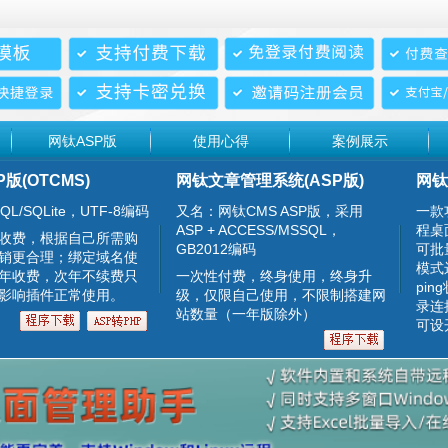
网钛ASP版
使用心得
案例展示
P版(OTCMS)
网钛文章管理系统(ASP版)
网钛
QL/SQLite，UTF-8编码
又名：网钛CMS ASP版，采用
一款
ASP + ACCESS/MSSQL，
程桌
收费，根据自己所需购
GB2012编码
可批
销更合理；绑定域名使
模式
年收费，次年不续费只
一次性付费，终身使用，终身升
pin
影响插件正常使用。
级，仅限自己使用，不限制搭建网
录连
站数量（一年版除外）
可设