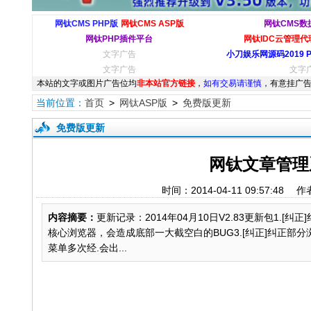
网钛CMS PHP版
网钛CMS ASP版
网钛CMS数
网钛PHP插件平台
网钛IDC云管理代理
文字广告
小刀娱乐网源码2019 
文字广告
文字
本站的文字或图片广告位均
非本站官方链接
，
如有交易请谨慎
，有意挂广告
当前位置：
首页
>
网钛ASP版
>
免费版更新
免费版更新
网钛文章管理系
时间：2014-04-11 09:57
内容摘要：
更新记录：2014年04月10日V2.83更新包1.[
核心浏览器，会造成底部一大截空白的BUG3.[纠正]纠正部分
菜单多次经.会出...