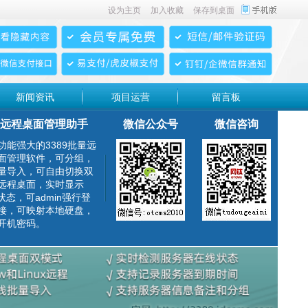
设为主页
加入收藏
保存到桌面
新闻资讯
项目运营
留言板
远程桌面管理助手
微信公众号
微信咨询
功能强大的3389批量远
面管理软件，可分组，
量导入，可自由切换双
远程桌面，实时显示
g状态，可admin强行登
接，可映射本地硬盘，
开机密码。