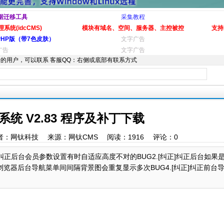
据迁移工具
采集教程
系统(idcCMS)
模块有域名、空间、服务器、主控被控
支持
PHP版（带7色皮肤）
文字广告
广告
文字广告
的用户，可以联系 客服QQ：右侧或底部有联系方式
统 V2.83 程序及补丁下载
:48 作者：网钛科技 来源：网钛CMS 阅读：
1916
评论：
0
纠正]纠正后台会员参数设置有时自适应高度不对的BUG2.[纠正]纠正后台如果是用
浏览器后台导航菜单间间隔背景图会重复显示多次BUG4.[纠正]纠正前台