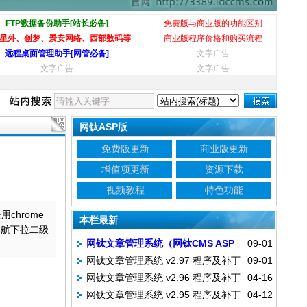
FTP数据备份助手[站长必备]
免费版与商业版的功能区别
星外、创梦、景安网络、西部数码等
商业版程序价格和购买流程
远程桌面管理助手[网管必备]
文字广告
文字广告
文字广告
网钛ASP版
免费版更新
商业版更新
增值项更新
资源下载
视频教程
特色功能
chrome
本栏最新
导航下拉二级
网钛文章管理系统（网钛CMS ASP
09-01
网钛文章管理系统 v2.97 程序及补丁
09-01
版） 免费版 v2.97 资源下载
网钛文章管理系统 v2.96 程序及补丁
04-16
下载
网钛文章管理系统 v2.95 程序及补丁
04-12
下载